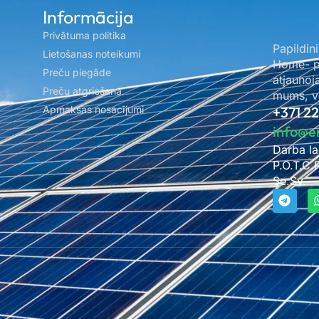
Informācija
Privātuma politika
Papildini
Lietošanas noteikumi
Home- pa
Preču piegāde
atjaunoj
Preču atgriešana
mums, ve
Apmaksas nosacījumi
+371 2
info@e
Darba la
P.O.T.C.
Se.Sv. –