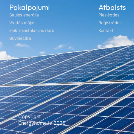
Pakalpojumi
Atbalsts
Saules enerģija
Pieslēgties
Viedās mājas
Reģistrēties
Elektroinstalācijas darbi
Kontakti
Būvniecība
Copyright
Mājas lapu un interneta veikalu izstrāde Xbalt.com
Energyhome.lv 2026