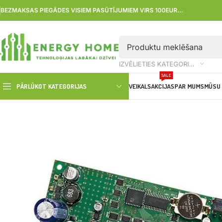
BEZMAKSAS PIEGĀDES VISIEM PASŪTĪJUMIEM VIRS 100EUR…
IZVĒLIETIES KATEGORIJU
SALE
PĀRLŪKOT KATEGORIJAS
VEIKALS
AKCIJAS
PAR MUMS
MŪSU 