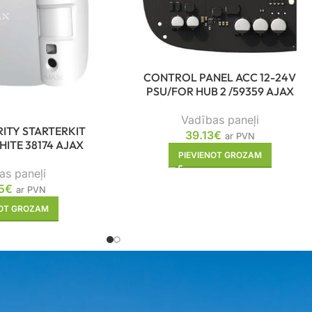
CONTROL PANEL ACC 12-24V
PSU/FOR HUB 2 /59359 AJAX
Vadības paneļi
ITY STARTERKIT
39.13
€
ar PVN
ITE 38174 AJAX
PIEVIENOT GROZAM
as paneļi
5
€
ar PVN
NOT GROZAM