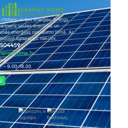
 rītdienu ar tīru enerģiju. Energy
rtneris saules enerģijas un
amās enerģijas risinājumu jomā. Ar
idojot ilgtspējīgu nākotni.
2504459
nergyhome.lv
iks:
P. – 9.00-18.00
 Brīvs