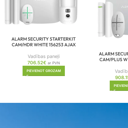
ALARM SECURITY STARTERKIT
CAM/HDR WHITE 156253 AJAX
ALARM SECUR
Vadības paneļi
CAM/PLUS WH
706.52
€
ar PVN
Vadīb
PIEVIENOT GROZAM
908.1
PIEVIE