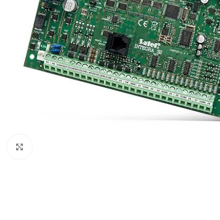
Noklikšķiniet, lai palielinātu