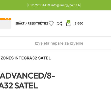
+371 22504459
info@energyhome.lv
0
IENĀKT / REĢISTRĒTIES
0.00
€
Izvēlēta nepareiza izvēlne
ZONES INTEGRA32 SATEL
 ADVANCED/8-
A32 SATEL