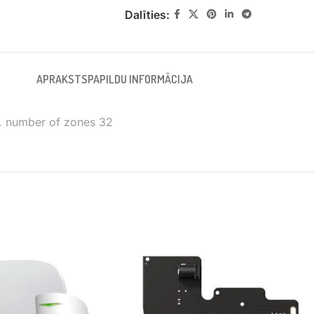
Dalīties:
APRAKSTS
PAPILDU INFORMĀCIJA
x. number of zones 32