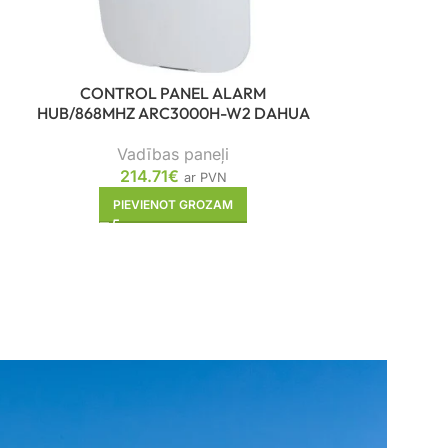
CONTROL PANEL ALARM
HUB/868MHZ ARC3000H-W2 DAHUA
CONTROL 
4G/WH
Vadības paneļi
214.71
€
ar PVN
Vad
PIEVIENOT GROZAM
54
PIE