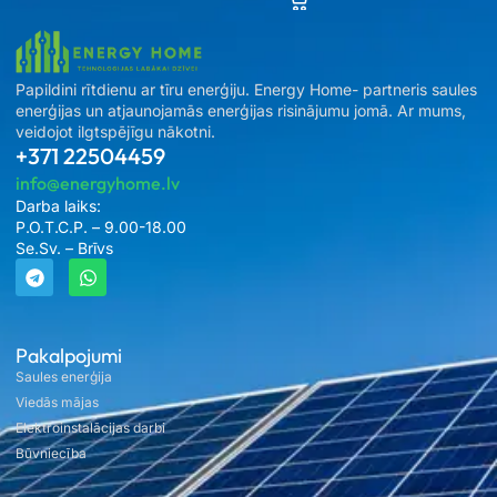
Papildini rītdienu ar tīru enerģiju. Energy Home- partneris saules
enerģijas un atjaunojamās enerģijas risinājumu jomā. Ar mums,
veidojot ilgtspējīgu nākotni.
+371 22504459
info@energyhome.lv
Darba laiks:
P.O.T.C.P. – 9.00-18.00
Se.Sv. – Brīvs
Pakalpojumi
Saules enerģija
Viedās mājas
Elektroinstalācijas darbi
Būvniecība