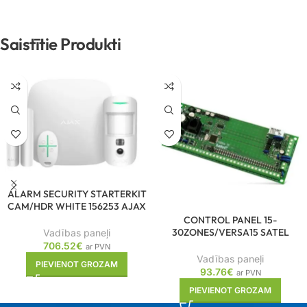
Saistītie Produkti
ALARM SECURITY STARTERKIT
CAM/HDR WHITE 156253 AJAX
CONTROL PANEL 15-
30ZONES/VERSA15 SATEL
Vadības paneļi
706.52
€
ar PVN
Vadības paneļi
PIEVIENOT GROZAM
93.76
€
ar PVN
PIEVIENOT GROZAM