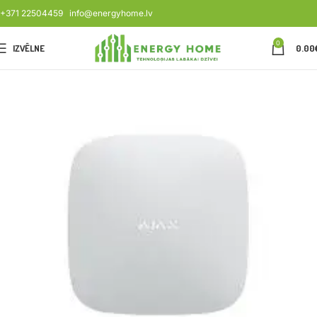
+371 22504459
info@energyhome.lv
0
IZVĒLNE
0.00