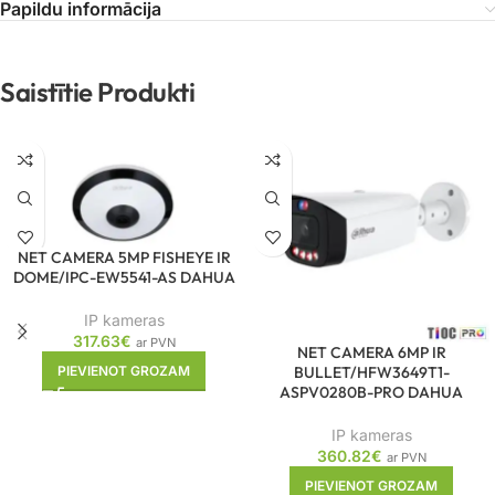
Papildu informācija
Saistītie Produkti
NET CAMERA 5MP FISHEYE IR
DOME/IPC-EW5541-AS DAHUA
IP kameras
317.63
€
ar PVN
NET CAMERA 6MP IR
BULLET/HFW3649T1-
PIEVIENOT GROZAM
ASPV0280B-PRO DAHUA
IP kameras
360.82
€
ar PVN
PIEVIENOT GROZAM