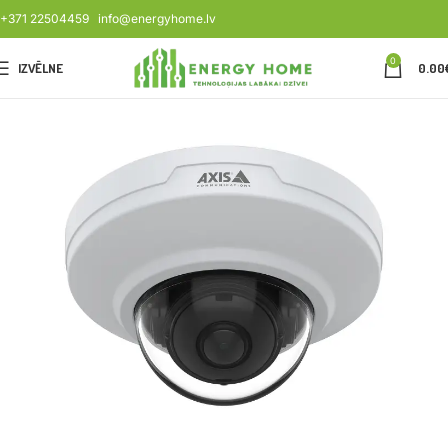
+371 22504459
info@energyhome.lv
0
IZVĒLNE
0.00