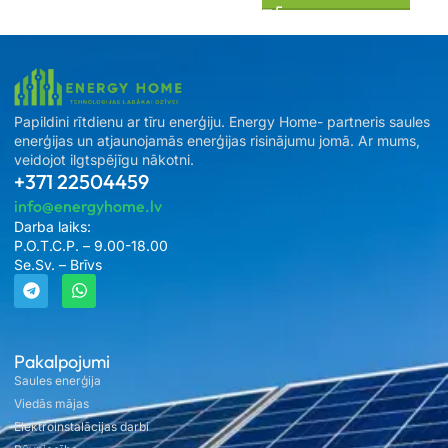
Papildini rītdienu ar tīru enerģiju. Energy Home- partneris saules
enerģijas un atjaunojamās enerģijas risinājumu jomā. Ar mums,
veidojot ilgtspējīgu nākotni.
+371 22504459
info@energyhome.lv
Darba laiks:
P.O.T.C.P. – 9.00-18.00
Se.Sv. – Brīvs
Pakalpojumi
Saules enerģija
Viedās mājas
Elektroinstalācijas darbi