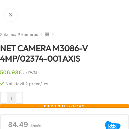
Noklikšķiniet, lai palielinātu
Sākums
IP kameras
NET CAMERA M3086-V
4MP/02374-001 AXIS
506.93
€
ar PVN
Noliktavā 2 prece/-es
PIEVIENOT GROZAM