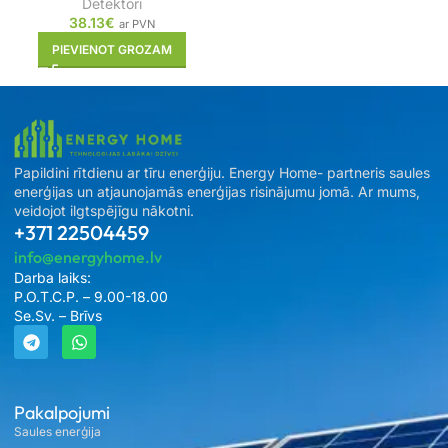
Detektori
38.13
€
ar PVN
PIEVIENOT GROZAM
Papildini rītdienu ar tīru enerģiju. Energy Home- partneris saules
enerģijas un atjaunojamās enerģijas risinājumu jomā. Ar mums,
veidojot ilgtspējīgu nākotni.
+371 22504459
info@energyhome.lv
Darba laiks:
P.O.T.C.P. – 9.00-18.00
Se.Sv. – Brīvs
Pakalpojumi
Saules enerģija