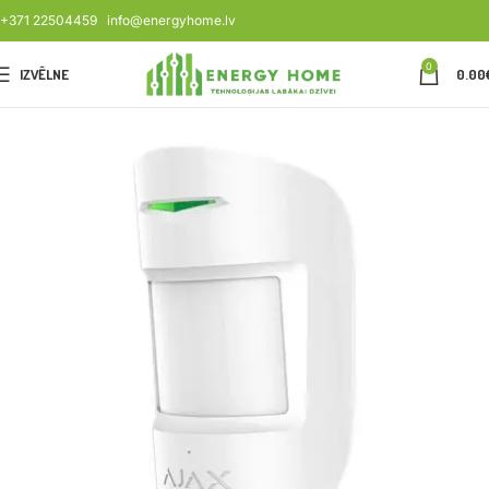
+371 22504459
info@energyhome.lv
0
IZVĒLNE
0.00