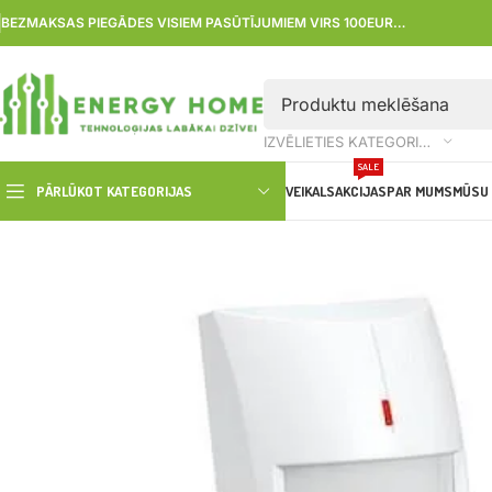
BEZMAKSAS PIEGĀDES VISIEM PASŪTĪJUMIEM VIRS 100EUR…
IZVĒLIETIES KATEGORIJU
SALE
PĀRLŪKOT KATEGORIJAS
VEIKALS
AKCIJAS
PAR MUMS
MŪSU 