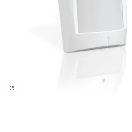
Noklikšķiniet, lai palielinātu