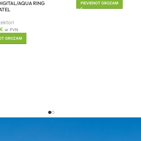
DIGITAL/AQUA RING
PIEVIENOT GROZAM
ATEL
ektori
€
ar PVN
NOT GROZAM