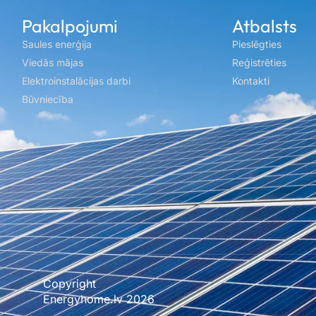
Pakalpojumi
Atbalsts
Saules enerģija
Pieslēgties
Viedās mājas
Reģistrēties
Elektroinstalācijas darbi
Kontakti
Būvniecība
Copyright
Mājas lapu un interneta veikalu izstrāde Xbalt.com
Energyhome.lv 2026