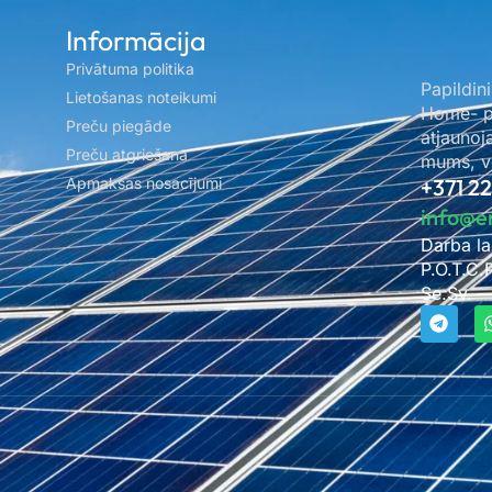
Informācija
Privātuma politika
Papildini
Lietošanas noteikumi
Home- pa
Preču piegāde
atjaunoj
Preču atgriešana
mums, ve
Apmaksas nosacījumi
+371 2
info@e
Darba la
P.O.T.C.
Se.Sv. –