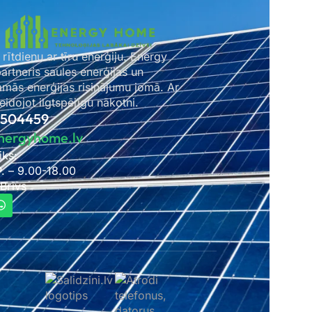
 rītdienu ar tīru enerģiju. Energy
rtneris saules enerģijas un
amās enerģijas risinājumu jomā. Ar
idojot ilgtspējīgu nākotni.
2504459
nergyhome.lv
iks:
P. – 9.00-18.00
 Brīvs