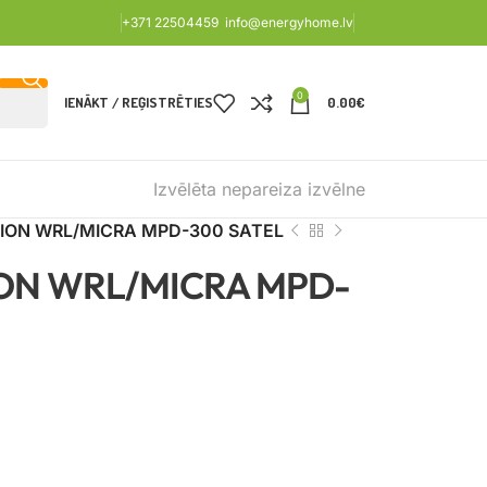
+371 22504459
info@energyhome.lv
0
IENĀKT / REĢISTRĒTIES
0.00
€
Izvēlēta nepareiza izvēlne
ION WRL/MICRA MPD-300 SATEL
ON WRL/MICRA MPD-