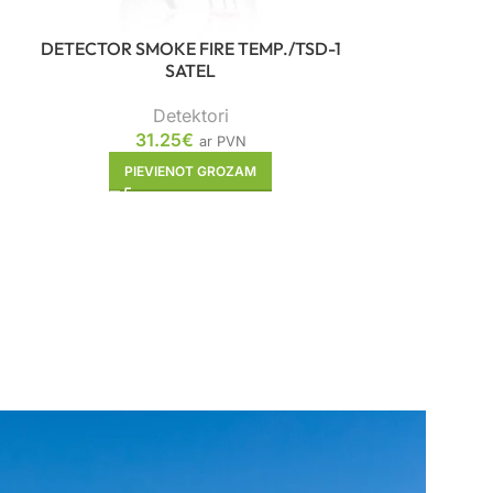
DETECTOR SMOKE FIRE TEMP./TSD-1
DETECTOR 
SATEL
F
Detektori
31.25
€
5
ar PVN
PIEVIENOT GROZAM
PIE