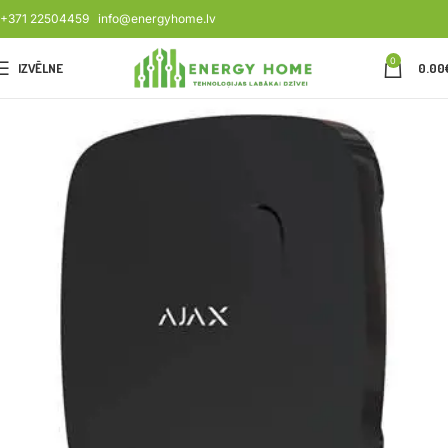
+371 22504459
info@energyhome.lv
0
IZVĒLNE
0.00