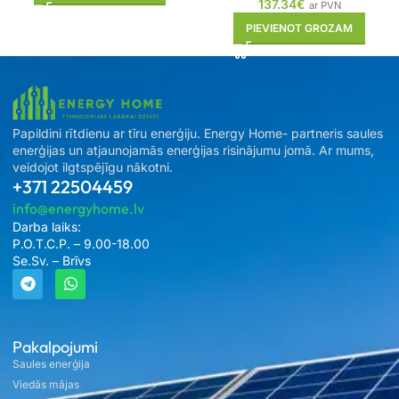
137.34
€
ar PVN
PIEVIENOT GROZAM
Papildini rītdienu ar tīru enerģiju. Energy Home- partneris saules
enerģijas un atjaunojamās enerģijas risinājumu jomā. Ar mums,
veidojot ilgtspējīgu nākotni.
+371 22504459
info@energyhome.lv
Darba laiks:
P.O.T.C.P. – 9.00-18.00
Se.Sv. – Brīvs
Pakalpojumi
Saules enerģija
Viedās mājas