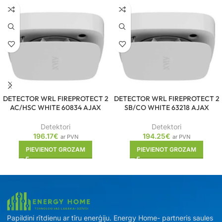
DETECTOR WRL FIREPROTECT 2
DETECTOR WRL FIREPROTECT 2
AC/HSC WHITE 60834 AJAX
SB/CO WHITE 63218 AJAX
Detektori
Detektori
196.17
€
194.25
€
ar PVN
ar PVN
PIEVIENOT GROZAM
PIEVIENOT GROZAM
Papildini rītdienu ar tīru enerģiju. Energy Home- partneris saules