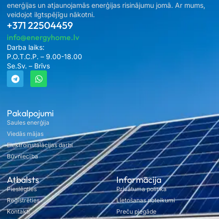
enerģijas un atjaunojamās enerģijas risinājumu jomā. Ar mums,
veidojot ilgtspējīgu nākotni.
+371 22504459
info@energyhome.lv
Darba laiks:
P.O.T.C.P. – 9.00-18.00
Se.Sv. – Brīvs
Pakalpojumi
Saules enerģija
Viedās mājas
Elektroinstalācijas darbi
Būvniecība
Atbalsts
Informācija
Pieslēgties
Privātuma politika
Reģistrēties
Lietošanas noteikumi
Kontakti
Preču piegāde