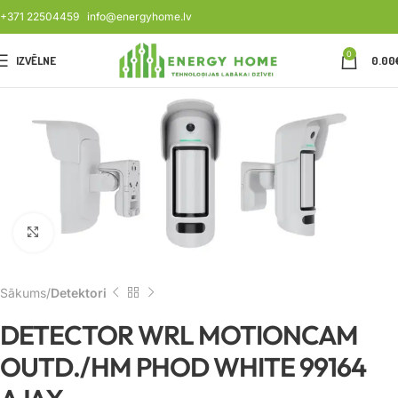
+371 22504459
info@energyhome.lv
0
IZVĒLNE
0.00
Noklikšķiniet, lai palielinātu
Sākums
Detektori
DETECTOR WRL MOTIONCAM
OUTD./HM PHOD WHITE 99164