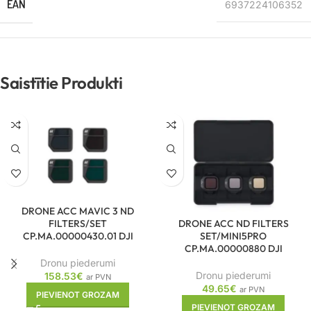
EAN
6937224106352
Saistītie Produkti
DRONE ACC MAVIC 3 ND
DRONE ACC ND FILTERS
FILTERS/SET
SET/MINI5PRO
CP.MA.00000430.01 DJI
CP.MA.00000880 DJI
Dronu piederumi
Dronu piederumi
158.53
€
ar PVN
49.65
€
ar PVN
PIEVIENOT GROZAM
PIEVIENOT GROZAM