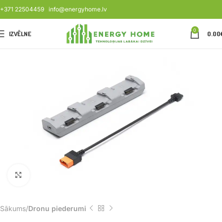
+371 22504459
info@energyhome.lv
0
IZVĒLNE
0.00
Noklikšķiniet, lai palielinātu
Sākums
Dronu piederumi