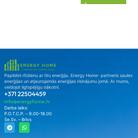
Papildini rītdienu ar tīru enerģiju. Energy Home- partneris saules
enerģijas un atjaunojamās enerģijas risinājumu jomā. Ar mums,
veidojot ilgtspējīgu nākotni.
+371 22504459
info@energyhome.lv
Darba laiks:
P.O.T.C.P. – 9.00-18.00
Se.Sv. – Brīvs