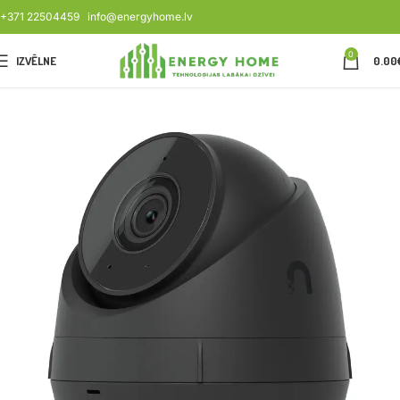
+371 22504459
info@energyhome.lv
0
IZVĒLNE
0.00