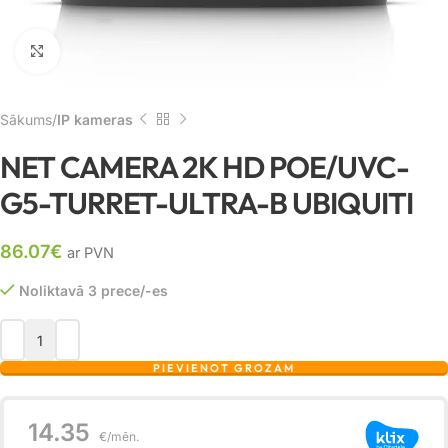
Noklikšķiniet, lai palielinātu
Sākums
IP kameras
NET CAMERA 2K HD POE/UVC-
G5-TURRET-ULTRA-B UBIQUITI
86.07
€
ar PVN
Noliktavā 3 prece/-es
PIEVIENOT GROZAM