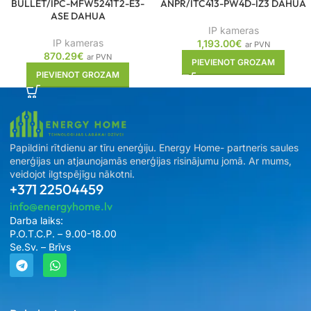
BULLET/IPC-MFW5241T2-E3-
ANPR/ITC413-PW4D-IZ3 DAHUA
ASE DAHUA
IP kameras
IP kameras
1,193.00
€
ar PVN
870.29
€
ar PVN
PIEVIENOT GROZAM
PIEVIENOT GROZAM
Papildini rītdienu ar tīru enerģiju. Energy Home- partneris saules
enerģijas un atjaunojamās enerģijas risinājumu jomā. Ar mums,
veidojot ilgtspējīgu nākotni.
+371 22504459
info@energyhome.lv
Darba laiks:
P.O.T.C.P. – 9.00-18.00
Se.Sv. – Brīvs