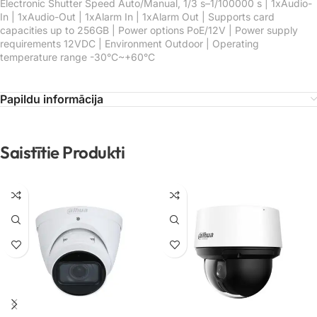
Electronic Shutter Speed Auto/Manual, 1/3 s–1/100000 s | 1xAudio-
In | 1xAudio-Out | 1xAlarm In | 1xAlarm Out | Supports card
capacities up to 256GB | Power options PoE/12V | Power supply
requirements 12VDC | Environment Outdoor | Operating
temperature range -30°C~+60°C
Papildu informācija
Saistītie Produkti