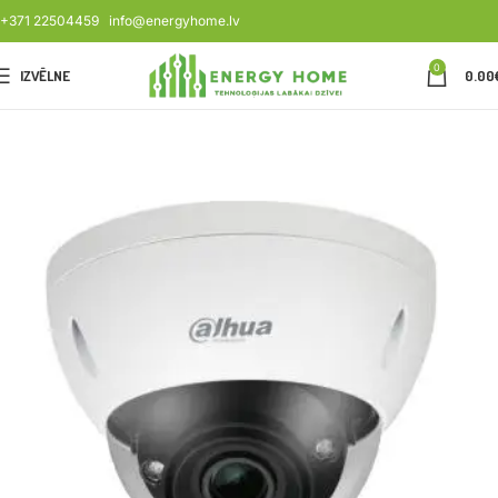
+371 22504459
info@energyhome.lv
0
IZVĒLNE
0.00