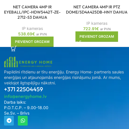
NET CAMERA 4MP IR
NET CAMERA 4MP IR PTZ
EYEBALL/IPC-HDW5442T-ZE-
DOME/SD4A425DB-HNY DAHUA
2712-S3 DAHUA
IP kameras
IP kameras
722.91
€
ar PVN
538.69
€
ar PVN
PIEVIENOT GROZAM
PIEVIENOT GROZAM
Papildini rītdienu ar tīru enerģiju. Energy Home- partneris saules
enerģijas un atjaunojamās enerģijas risinājumu jomā. Ar mums,
veidojot ilgtspējīgu nākotni.
+371 22504459
info@energyhome.lv
Darba laiks:
P.O.T.C.P. – 9.00-18.00
Se.Sv. – Brīvs