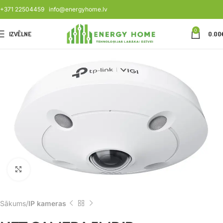
+371 22504459
info@energyhome.lv
0
IZVĒLNE
0.00
Noklikšķiniet, lai palielinātu
Sākums
IP kameras