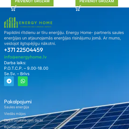
PIEVIENOT GROZAM
PIEVIENOT GROZAM
Papildini rītdienu ar tīru enerģiju. Energy Home- partneris saules
enerģijas un atjaunojamās enerģijas risinājumu jomā. Ar mums,
veidojot ilgtspējīgu nākotni.
+371 22504459
info@energyhome.lv
Darba laiks:
P.O.T.C.P. – 9.00-18.00
Se.Sv. – Brīvs
Pakalpojumi
Saules enerģija
Viedās mājas
Elektroinstalācijas darbi
Būvniecība