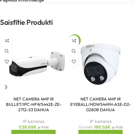
Saistītie Produkti
-74%
NET CAMERA 4MP IR
NET CAMERA 4MP IR
BULLET/IPC-HFW5442E-ZE-
EYEBALL/HDW5449H-ASE-D2-
2712-S3 DAHUA
0280B DAHUA
IP kameras
IP kameras
538.69
€
190.58
€
721.64
€
ar PVN
ar PVN