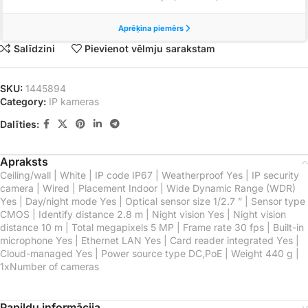
Salīdzini
Pievienot vēlmju sarakstam
SKU:
1445894
Category:
IP kameras
Dalīties:
Apraksts
Ceiling/wall | White | IP code IP67 | Weatherproof Yes | IP security
camera | Wired | Placement Indoor | Wide Dynamic Range (WDR)
Yes | Day/night mode Yes | Optical sensor size 1/2.7 ” | Sensor type
CMOS | Identify distance 2.8 m | Night vision Yes | Night vision
distance 10 m | Total megapixels 5 MP | Frame rate 30 fps | Built-in
microphone Yes | Ethernet LAN Yes | Card reader integrated Yes |
Cloud-managed Yes | Power source type DC,PoE | Weight 440 g |
1xNumber of cameras
Papildu informācija