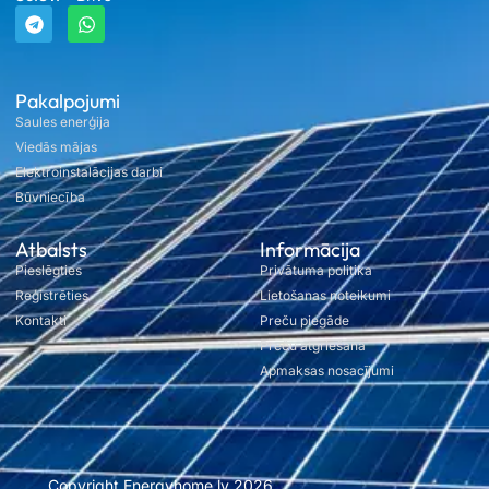
Pakalpojumi
Saules enerģija
Viedās mājas
Elektroinstalācijas darbi
Būvniecība
Atbalsts
Informācija
Pieslēgties
Privātuma politika
Reģistrēties
Lietošanas noteikumi
Kontakti
Preču piegāde
Preču atgriešana
Apmaksas nosacījumi
Copyright Energyhome.lv 2026