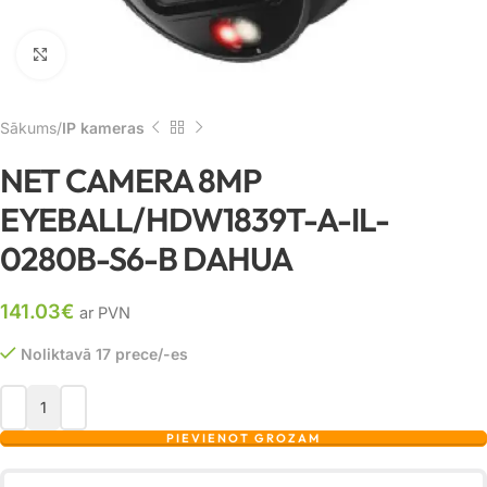
Noklikšķiniet, lai palielinātu
Sākums
IP kameras
NET CAMERA 8MP
EYEBALL/HDW1839T-A-IL-
0280B-S6-B DAHUA
141.03
€
ar PVN
Noliktavā 17 prece/-es
PIEVIENOT GROZAM