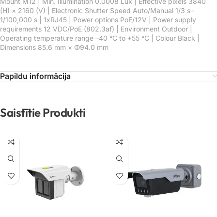
Mount M12 | Min. Illumination 0.0008 Lux | Effective pixels 3840
(H) × 2160 (V) | Electronic Shutter Speed Auto/Manual 1/3 s–
1/100,000 s | 1xRJ45 | Power options PoE/12V | Power supply
requirements 12 VDC/PoE (802.3af) | Environment Outdoor |
Operating temperature range –40 °C to +55 °C | Colour Black |
Dimensions 85.6 mm × Φ94.0 mm
Papildu informācija
Saistītie Produkti