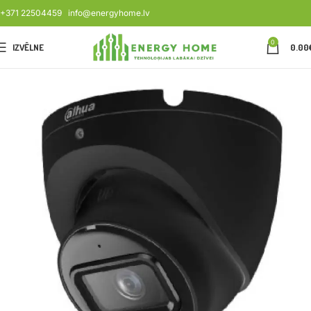
+371 22504459
info@energyhome.lv
0
IZVĒLNE
0.00