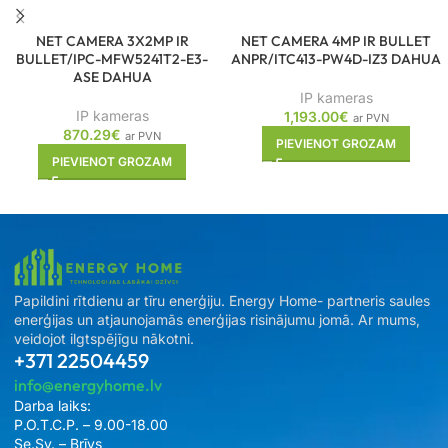
NET CAMERA 3X2MP IR
NET CAMERA 4MP IR BULLET
BULLET/IPC-MFW5241T2-E3-
ANPR/ITC413-PW4D-IZ3 DAHUA
ASE DAHUA
IP kameras
IP kameras
1,193.00
€
ar PVN
870.29
€
ar PVN
PIEVIENOT GROZAM
PIEVIENOT GROZAM
Papildini rītdienu ar tīru enerģiju. Energy Home- partneris saules
enerģijas un atjaunojamās enerģijas risinājumu jomā. Ar mums,
veidojot ilgtspējīgu nākotni.
+371 22504459
info@energyhome.lv
Darba laiks:
P.O.T.C.P. – 9.00-18.00
Se.Sv. – Brīvs