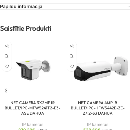
Papildu informācija
Saistītie Produkti
NET CAMERA 3X2MP IR
NET CAMERA 4MP IR
BULLET/IPC-MFW5241T2-E3-
BULLET/IPC-HFW5442E-ZE-
ASE DAHUA
2712-S3 DAHUA
IP kameras
IP kameras
870.29
€
538.69
€