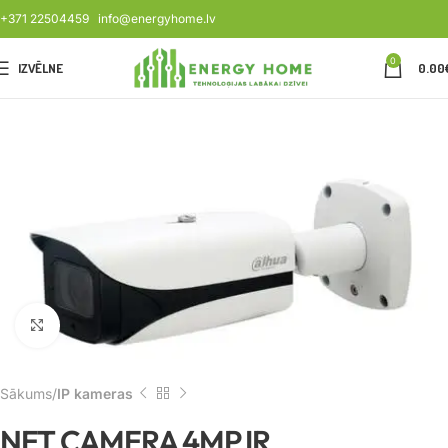
+371 22504459
info@energyhome.lv
0
IZVĒLNE
0.00
Noklikšķiniet, lai palielinātu
Sākums
IP kameras
NET CAMERA 4MP IR