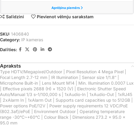
Salīdzini
Pievienot vēlmju sarakstam
SKU:
1406840
Category:
IP kameras
Dalīties:
Apraksts
Type HDTV/Megapixel/Outdoor | Pixel Resolution 4 Mega Pixel |
Focal Length 2.7-12 mm | IR Illumination | Sensor size 1/1.8″ |
Microphone Built-in | Lens Mount M14 | Min. Illumination 0.0007 Lux
| Effective pixels 2688 (H) × 1520 (V) | Electronic Shutter Speed
Auto/Manual 1/3 s–1/100,000 s | 1xAudio-In | 1xAudio-Out | 1xRJ45
| 2xAlarm In | 1xAlarm Out | Supports card capacities up to 512GB |
Power options PoE/12V | Power supply requirements 12 VDC/PoE
(802.3af)/ePoE | Environment Outdoor | Operating temperature
range -30°C~+60°C | Colour Black | Dimensions 273.2 × 95.0 ×
95.0 mm