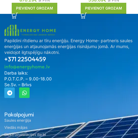
ar PVN
ar PVN
PIEVIENOT GROZAM
PIEVIENOT GROZAM
Papildini rītdienu ar tīru enerģiju. Energy Home- partneris saules
enerģijas un atjaunojamās enerģijas risinājumu jomā. Ar mums,
veidojot ilgtspējīgu nākotni.
+371 22504459
info@energyhome.lv
Darba laiks:
P.O.T.C.P. – 9.00-18.00
Se.Sv. – Brīvs
Pakalpojumi
Saules enerģija
Viedās mājas
Elektroinstalācijas darbi