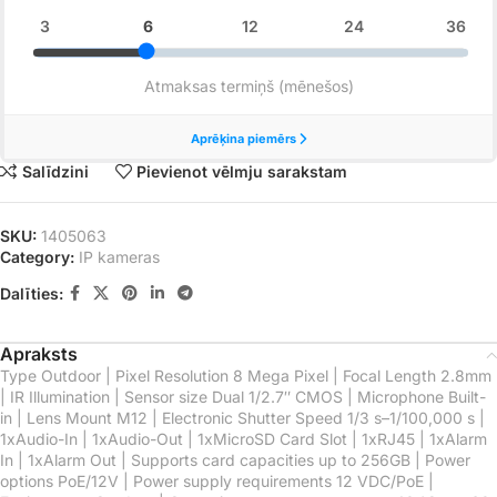
Salīdzini
Pievienot vēlmju sarakstam
SKU:
1405063
Category:
IP kameras
Dalīties:
Apraksts
Type Outdoor | Pixel Resolution 8 Mega Pixel | Focal Length 2.8mm
| IR Illumination | Sensor size Dual 1/2.7″ CMOS | Microphone Built-
in | Lens Mount M12 | Electronic Shutter Speed 1/3 s–1/100,000 s |
1xAudio-In | 1xAudio-Out | 1xMicroSD Card Slot | 1xRJ45 | 1xAlarm
In | 1xAlarm Out | Supports card capacities up to 256GB | Power
options PoE/12V | Power supply requirements 12 VDC/PoE |