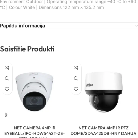
Environment Outdoor | Operating temperature range –40 °C to +60
°C | Colour White | Dimensions 122 mm × 135.2 mm
Papildu informācija
Saistītie Produkti
NET CAMERA 4MP IR
NET CAMERA 4MP IR PTZ
EYEBALL/IPC-HDW5442T-ZE-
DOME/SD4A425DB-HNY DAHUA