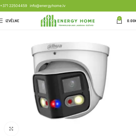
+371 22504459
info@energyhome.lv
0
IZVĒLNE
0.00
Noklikšķiniet, lai palielinātu