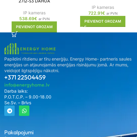
2712-S3 DAHUA
IP kameras
IP kameras
722.91
€
ar PVN
538.69
€
ar PVN
PIEVIENOT GROZAM
PIEVIENOT GROZAM
Papildini rītdienu ar tīru enerģiju. Energy Home- partneris saules
enerģijas un atjaunojamās enerģijas risinājumu jomā. Ar mums,
veidojot ilgtspējīgu nākotni.
+371 22504459
info@energyhome.lv
Darba laiks:
P.O.T.C.P. – 9.00-18.00
Se.Sv. – Brīvs
Pakalpojumi