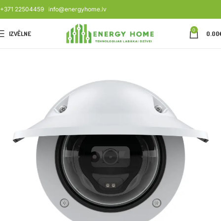
+371 22504459
info@energyhome.lv
0
IZVĒLNE
0.00