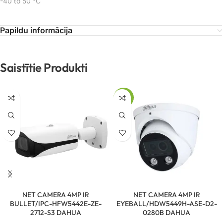
-40 to 50 °C
Papildu informācija
Saistītie Produkti
-74%
NET CAMERA 4MP IR
NET CAMERA 4MP IR
BULLET/IPC-HFW5442E-ZE-
EYEBALL/HDW5449H-ASE-D2-
2712-S3 DAHUA
0280B DAHUA