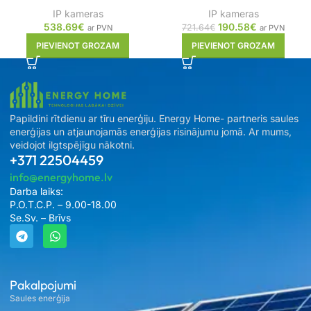
IP kameras
IP kameras
538.69
€
190.58
€
721.64
€
ar PVN
ar PVN
PIEVIENOT GROZAM
PIEVIENOT GROZAM
Papildini rītdienu ar tīru enerģiju. Energy Home- partneris saules
enerģijas un atjaunojamās enerģijas risinājumu jomā. Ar mums,
veidojot ilgtspējīgu nākotni.
+371 22504459
info@energyhome.lv
Darba laiks:
P.O.T.C.P. – 9.00-18.00
Se.Sv. – Brīvs
Pakalpojumi
Saules enerģija