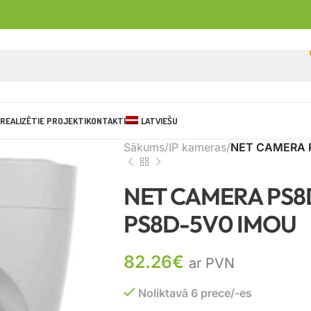
REALIZĒTIE PROJEKTI
KONTAKTI
LATVIEŠU
Sākums
IP kameras
NET CAMERA 
NET CAMERA PS8
PS8D-5V0 IMOU
82.26
€
ar PVN
Noliktavā 6 prece/-es