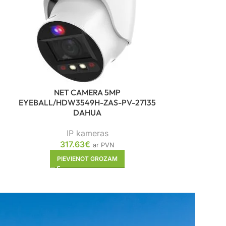
NET CAME
DOME/IPC
I
31
PIE
NET CAMERA 5MP
EYEBALL/HDW3549H-ZAS-PV-27135
DAHUA
IP kameras
317.63
€
ar PVN
PIEVIENOT GROZAM