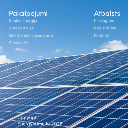
Pakalpojumi
Atbalsts
Saules enerģija
Pieslēgties
Viedās mājas
Reģistrēties
Elektroinstalācijas darbi
Kontakti
Būvniecība
Copyright
Mājas lapu un interneta veikalu izstrāde Xbalt.com
Energyhome.lv 2026