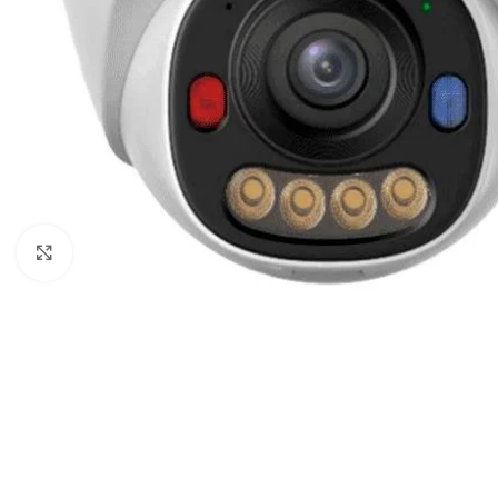
Noklikšķiniet, lai palielinātu