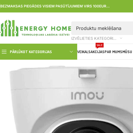
BEZMAKSAS PIEGĀDES VISIEM PASŪTĪJUMIEM VIRS 100EUR…
IZVĒLIETIES KATEGORIJU
SALE
PĀRLŪKOT KATEGORIJAS
VEIKALS
AKCIJAS
PAR MUMS
MŪSU 