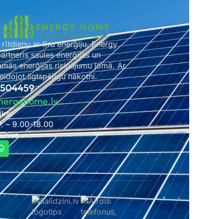
 rītdienu ar tīru enerģiju. Energy
rtneris saules enerģijas un
amās enerģijas risinājumu jomā. Ar
idojot ilgtspējīgu nākotni.
2504459
nergyhome.lv
iks:
P. – 9.00-18.00
 Brīvs