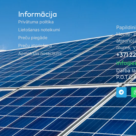
Informācija
Privātuma politika
Papildini
Lietošanas noteikumi
Home- pa
Preču piegāde
atjaunoj
Preču atgriešana
mums, ve
Apmaksas nosacījumi
+371 2
info@e
Darba la
P.O.T.C.
Se.Sv. –