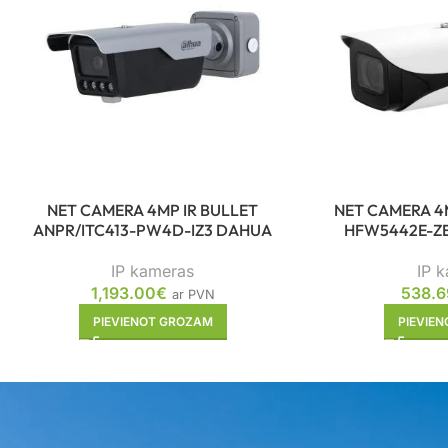
NET CAMERA 4MP IR BULLET
NET CAMERA 4M
ANPR/ITC413-PW4D-IZ3 DAHUA
HFW5442E-ZE
IP kameras
IP 
1,193.00
€
538.6
ar PVN
PIEVIENOT GROZAM
PIEVIE