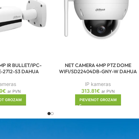
P IR BULLET/IPC-
NET CAMERA 4MP PTZ DOME
-2712-S3 DAHUA
WIFI/SD22404DB-GNY-W DAHUA
kameras
IP kameras
9
€
313.81
€
ar PVN
ar PVN
NOT GROZAM
PIEVIENOT GROZAM