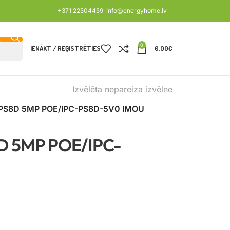
+371 22504459
info@energyhome.lv
0
IENĀKT / REĢISTRĒTIES
0.00
€
Izvēlēta nepareiza izvēlne
PS8D 5MP POE/IPC-PS8D-5V0 IMOU
D 5MP POE/IPC-