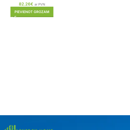
82.26
€
ar PVN
PIEVIENOT GROZAM