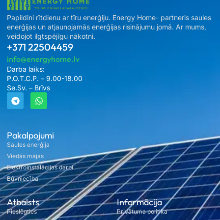
Papildini rītdienu ar tīru enerģiju. Energy Home- partneris saules
enerģijas un atjaunojamās enerģijas risinājumu jomā. Ar mums,
veidojot ilgtspējīgu nākotni.
+371 22504459
info@energyhome.lv
Darba laiks:
P.O.T.C.P. – 9.00-18.00
Se.Sv. – Brīvs
Pakalpojumi
Saules enerģija
Viedās mājas
Elektroinstalācijas darbi
Būvniecība
Atbalsts
Informācija
Pieslēgties
Privātuma politika