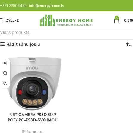
+371 22504459
info@energyhome.lv
0
IZVĒLNE
0.00
Viens produkts
Rādīt sānu joslu
NET CAMERA PS8D 5MP
POE/IPC-PS8D-5V0 IMOU
IP kameras