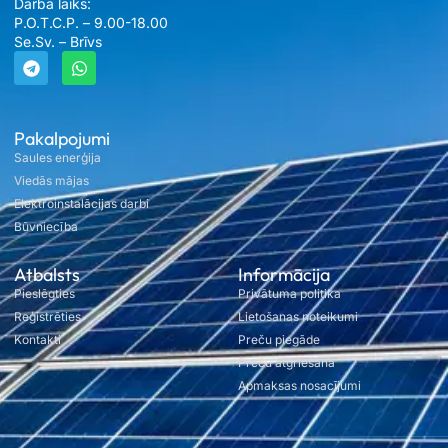
Darba laiks:
P.O.T.C.P. – 9.00-18.00
Se.Sv. – Brīvs
Pakalpojumi
Saules enerģija
Viedās mājas
Elektroinstalācijas darbi
Būvniecība
Atbalsts
Informācija
Pieslēgties
Privātuma politika
Reģistrēties
Lietošanas noteikumi
Kontakti
Preču piegāde
Preču atgriešana
Apmaksas nosacījumi