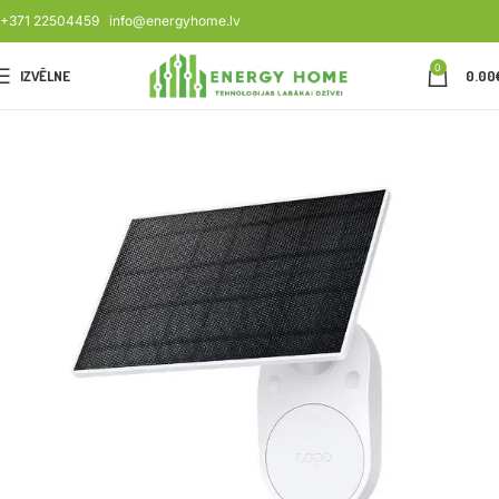
+371 22504459
info@energyhome.lv
0
IZVĒLNE
0.00