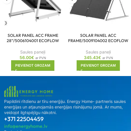
SOLAR PANEL ACC FRAME
SOLAR PANEL ACC
28”/5006104001 ECOFLOW
FRAME/5009104002 ECOFLOW
Saules paneļi
Saules paneļi
56.00
€
345.43
€
ar PVN
ar PVN
PIEVIENOT GROZAM
PIEVIENOT GROZAM
Papildini rītdienu ar tīru enerģiju. Energy Home- partneris saules
enerģijas un atjaunojamās enerģijas risinājumu jomā. Ar mums,
veidojot ilgtspējīgu nākotni.
+371 22504459
info@energyhome.lv