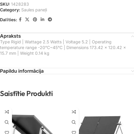
SKU:
1428283
Category:
Saules paneļi
Dalīties:
Apraksts
Type Rigid | Wattage 2.5 Watts | Voltage 5.2 | Operating
temperature range -20°C~45°C | Dimensions 173.42 × 120.42 ×
15.7 mm | Weight 0.14 kg
Papildu informācija
Saistītie Produkti