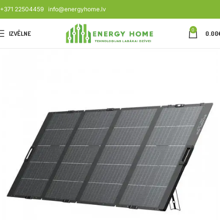
+371 22504459
info@energyhome.lv
0
IZVĒLNE
0.00