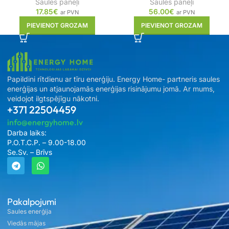
Saules paneļi
Saules paneļi
17.85
€
56.00
€
ar PVN
ar PVN
PIEVIENOT GROZAM
PIEVIENOT GROZAM
Papildini rītdienu ar tīru enerģiju. Energy Home- partneris saules
enerģijas un atjaunojamās enerģijas risinājumu jomā. Ar mums,
veidojot ilgtspējīgu nākotni.
+371 22504459
info@energyhome.lv
Darba laiks:
P.O.T.C.P. – 9.00-18.00
Se.Sv. – Brīvs
Pakalpojumi
Saules enerģija
Viedās mājas