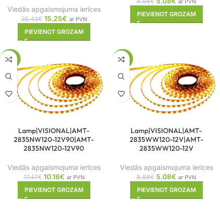
5.08
€
8.98
€
ar PVN
Viedās apgaismojuma ierīces
PIEVIENOT GROZAM
15.25
€
35.43
€
ar PVN
PIEVIENOT GROZAM
-42%
-43%
Lamp|VISIONAL|AMT-
Lamp|VISIONAL|AMT-
2835NW120-12V90|AMT-
2835WW120-12V|AMT-
2835NW120-12V90
2835WW120-12V
Viedās apgaismojuma ierīces
Viedās apgaismojuma ierīces
10.16
€
5.08
€
17.47
€
8.98
€
ar PVN
ar PVN
PIEVIENOT GROZAM
PIEVIENOT GROZAM