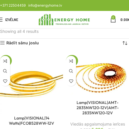
+371 22504459
info@energyhome.lv
0
IZVĒLNE
0.00
Showing all 4 results
Rādīt sānu joslu
-57%
-43%
Lamp|VISIONAL|AMT-
2835NW120-12V|AMT-
2835NW120-12V
Lamp|VISIONAL|14
Watts|FCOB528WW-12V
Viedās apgaismojuma ierīces