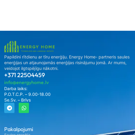
Papildini rītdienu ar tīru enerģiju. Energy Home- partneris saules
enerģijas un atjaunojamās enerģijas risinājumu jomā. Ar mums,
veidojot ilgtspējīgu nākotni.
+371 22504459
info@energyhome.lv
Darba laiks:
P.O.T.C.P. – 9.00-18.00
Se.Sv. – Brīvs
Pakalpojumi
Saules enerģija