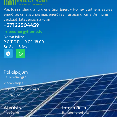
Papildini rītdienu ar tīru enerģiju. Energy Home- partneris saules
enerģijas un atjaunojamās enerģijas risinājumu jomā. Ar mums,
veidojot ilgtspējīgu nākotni.
+371 22504459
info@energyhome.lv
Darba laiks:
P.O.T.C.P. – 9.00-18.00
Se.Sv. – Brīvs
Pakalpojumi
Saules enerģija
Viedās mājas
Elektroinstalācijas darbi
Būvniecība
Atbalsts
Informācija
Pieslēgties
Privātuma politika