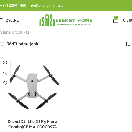
+371 22504459
info@energyhome.lv
0
IZVĒLNE
0.00
Viens produkts
Rādīt sānu joslu
Drone|DJI|Lito X1 Fly More
Combo|CP.MA.00000974