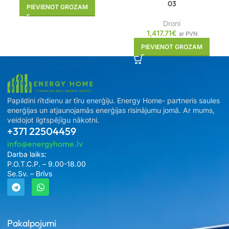
03
PIEVIENOT GROZAM
Droni
1,417.71
€
ar PVN
PIEVIENOT GROZAM
Papildini rītdienu ar tīru enerģiju. Energy Home- partneris saules
enerģijas un atjaunojamās enerģijas risinājumu jomā. Ar mums,
veidojot ilgtspējīgu nākotni.
+371 22504459
info@energyhome.lv
Darba laiks:
P.O.T.C.P. – 9.00-18.00
Se.Sv. – Brīvs
Pakalpojumi