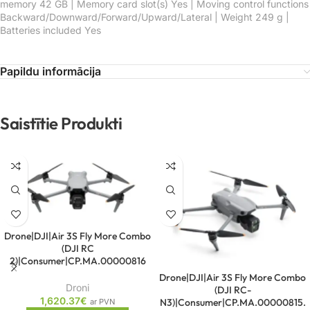
memory 42 GB | Memory card slot(s) Yes | Moving control functions
Backward/Downward/Forward/Upward/Lateral | Weight 249 g |
Batteries included Yes
Papildu informācija
Saistītie Produkti
Drone|DJI|Air 3S Fly More Combo
(DJI RC
2)|Consumer|CP.MA.00000816
Drone|DJI|Air 3S Fly More Combo
Droni
(DJI RC-
1,620.37
€
N3)|Consumer|CP.MA.00000815.
ar PVN