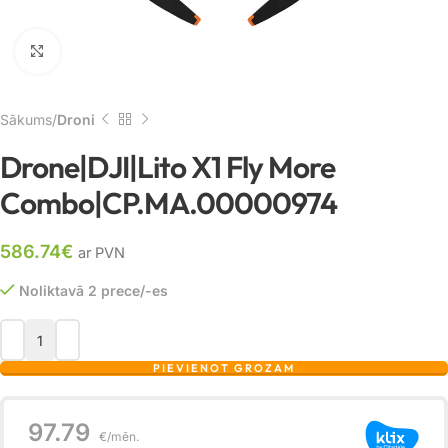
Noklikšķiniet, lai palielinātu
Sākums
Droni
Drone|DJI|Lito X1 Fly More
Combo|CP.MA.00000974
586.74
€
ar PVN
Noliktavā 2 prece/-es
PIEVIENOT GROZAM