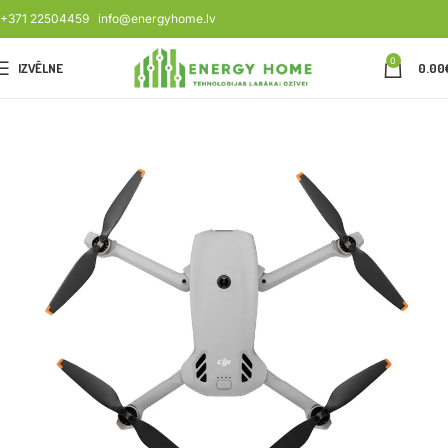
+371 22504459
info@energyhome.lv
0
IZVĒLNE
0.00