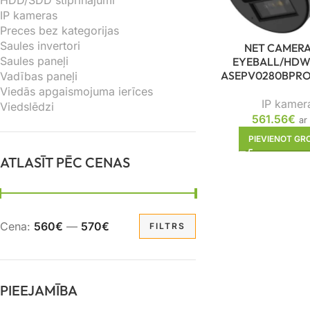
HDD/SDD stiprinājumi
IP kameras
Preces bez kategorijas
Saules invertori
NET CAMERA
Saules paneļi
EYEBALL/HDW
ASEPV0280BPR
Vadības paneļi
Viedās apgaismojuma ierīces
IP kamer
Viedslēdzi
561.56
€
ar
PIEVIENOT G
ATLASĪT PĒC CENAS
Cena:
560€
—
570€
FILTRS
PIEEJAMĪBA