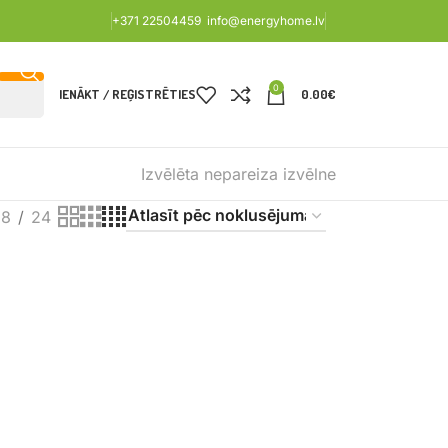
+371 22504459
info@energyhome.lv
0
IENĀKT / REĢISTRĒTIES
0.00
€
Izvēlēta nepareiza izvēlne
18
24