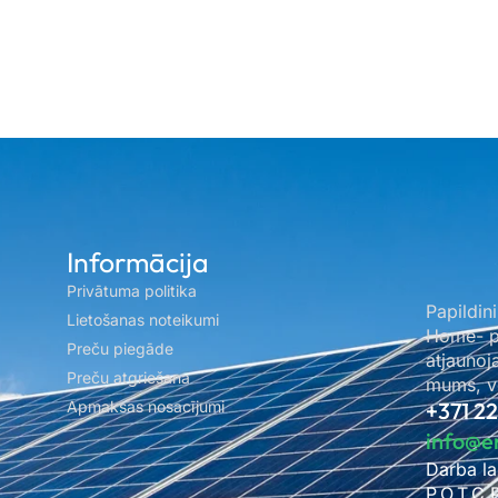
Informācija
Privātuma politika
Papildini
Lietošanas noteikumi
Home- pa
Preču piegāde
atjaunoj
Preču atgriešana
mums, ve
Apmaksas nosacījumi
+371 2
info@e
Darba la
P.O.T.C.