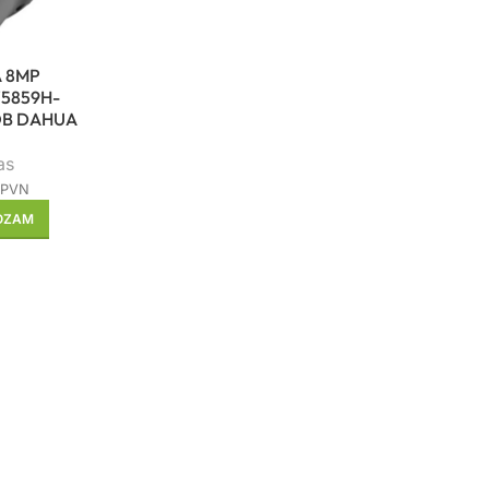
 8MP
5859H-
OB DAHUA
as
 PVN
ROZAM