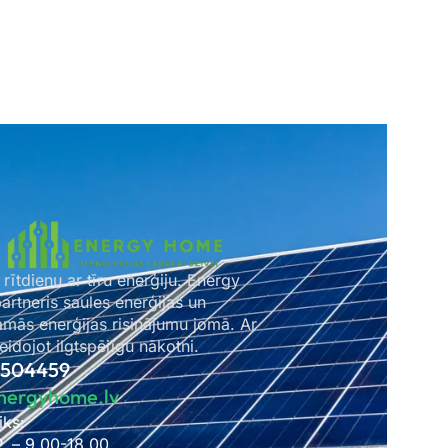
 rītdienu ar tīru enerģiju. Energy
rtneris saules enerģijas un
amās enerģijas risinājumu jomā. Ar
idojot ilgtspējīgu nākotni.
2504459
nergyhome.lv
iks:
P. – 9.00-18.00