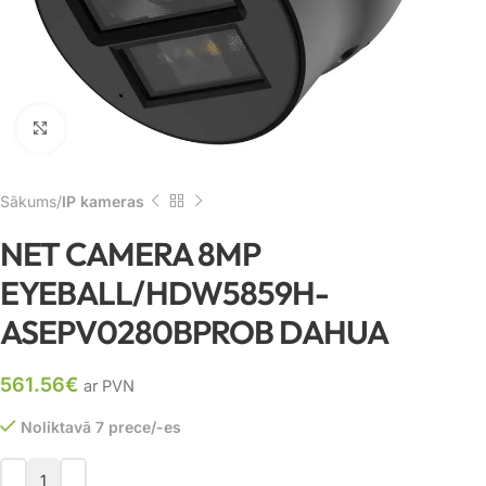
Noklikšķiniet, lai palielinātu
Sākums
IP kameras
NET CAMERA 8MP
EYEBALL/HDW5859H-
ASEPV0280BPROB DAHUA
561.56
€
ar PVN
Noliktavā 7 prece/-es