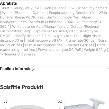
Apraksts
Turret | Ceiling/Wall/Pole | Black | IP code IP67 | IP security camera
| Wired | Placement Outdoor | People counting function Yes | Wide
Dynamic Range (WDR) Yes | Day/night mode Yes | Alarm
input/output Yes | Minimum illumination 0.0001 lx | Pan range 0 –
360 ° | White balance Auto/Manual/Natural/Outdoor/Regional
custom/Street lamp | Optical sensor size 1/1.8 ” | Sensor type
CMOS | Identify distance 8.2 m | Night vision Yes | Night vision
distance 60 m | Total megapixels 8 MP | Frame rate 30 fps | Noise
reduction Yes | Built-in microphone Yes | Ethernet LAN Yes | Card
reader integrated Yes | Power source type DC,PoE | Weight 920 g |
1xNumber of cameras
Papildu informācija
Saistītie Produkti