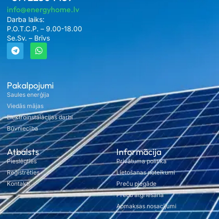
info@energyhome.lv
Darba laiks:
P.O.T.C.P. – 9.00-18.00
Se.Sv. – Brīvs
Pakalpojumi
Saules enerģija
Viedās mājas
Elektroinstalācijas darbi
Būvniecība
Atbalsts
Informācija
Pieslēgties
Privātuma politika
Reģistrēties
Lietošanas noteikumi
Kontakti
Preču piegāde
Preču atgriešana
Apmaksas nosacījumi