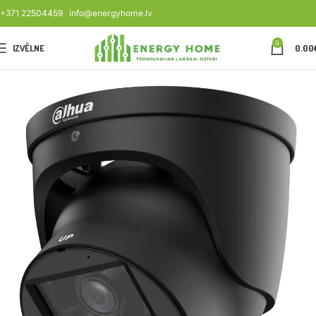
+371 22504459
info@energyhome.lv
0
IZVĒLNE
0.00