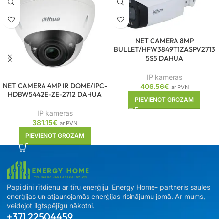
NET CAMERA 8MP
BULLET/HFW3849T1ZASPV2713
5S5 DAHUA
IP kameras
NET CAMERA 4MP IR DOME/IPC-
406.56
€
ar PVN
HDBW5442E-ZE-2712 DAHUA
PIEVIENOT GROZAM
IP kameras
381.15
€
ar PVN
PIEVIENOT GROZAM
Papildini rītdienu ar tīru enerģiju. Energy Home- partneris saules
enerģijas un atjaunojamās enerģijas risinājumu jomā. Ar mums,
veidojot ilgtspējīgu nākotni.
+371 22504459