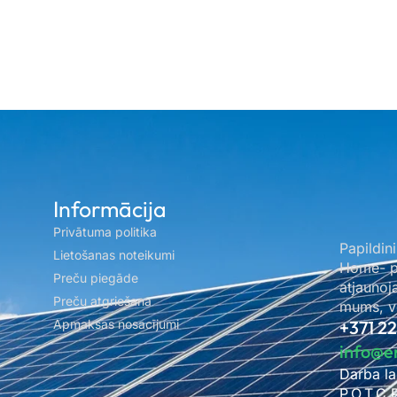
Informācija
Privātuma politika
Papildini
Lietošanas noteikumi
Home- pa
Preču piegāde
atjaunoj
Preču atgriešana
mums, ve
Apmaksas nosacījumi
+371 2
info@e
Darba la
P.O.T.C.