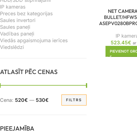
HDD/SDD stiprinājumi
IP kameras
NET CAMERA
Preces bez kategorijas
BULLET/HFW5
Saules invertori
ASEPV0280BPR
Saules paneļi
Vadības paneļi
IP kamer
Viedās apgaismojuma ierīces
523.45
€
ar
Viedslēdzi
PIEVIENOT G
ATLASĪT PĒC CENAS
Cena:
520€
—
530€
FILTRS
PIEEJAMĪBA