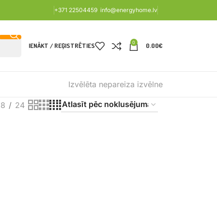
+371 22504459
info@energyhome.lv
0
IENĀKT / REĢISTRĒTIES
0.00
€
Izvēlēta nepareiza izvēlne
18
24