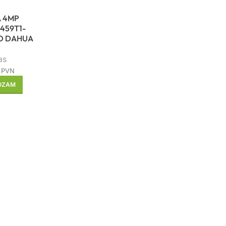
 4MP
459T1-
O DAHUA
as
 PVN
ROZAM