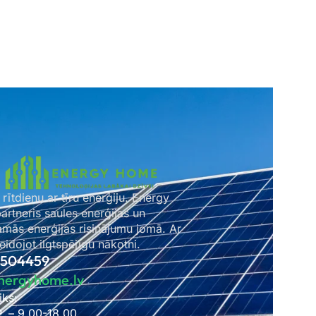
 rītdienu ar tīru enerģiju. Energy
rtneris saules enerģijas un
amās enerģijas risinājumu jomā. Ar
idojot ilgtspējīgu nākotni.
2504459
nergyhome.lv
iks:
P. – 9.00-18.00