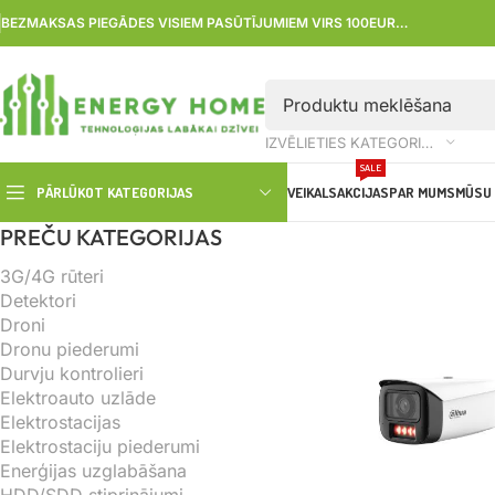
BEZMAKSAS PIEGĀDES VISIEM PASŪTĪJUMIEM VIRS 100EUR…
IZVĒLIETIES KATEGORIJU
SALE
PĀRLŪKOT KATEGORIJAS
VEIKALS
AKCIJAS
PAR MUMS
MŪSU 
PREČU KATEGORIJAS
3G/4G rūteri
Detektori
Droni
Dronu piederumi
Durvju kontrolieri
Elektroauto uzlāde
Elektrostacijas
Elektrostaciju piederumi
Enerģijas uzglabāšana