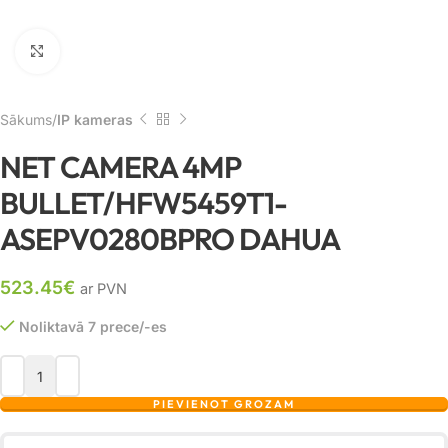
Noklikšķiniet, lai palielinātu
Sākums
IP kameras
NET CAMERA 4MP
BULLET/HFW5459T1-
ASEPV0280BPRO DAHUA
523.45
€
ar PVN
Noliktavā 7 prece/-es
PIEVIENOT GROZAM