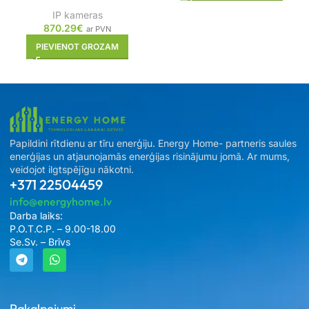
IP kameras
870.29
€
ar PVN
PIEVIENOT GROZAM
Papildini rītdienu ar tīru enerģiju. Energy Home- partneris saules
enerģijas un atjaunojamās enerģijas risinājumu jomā. Ar mums,
veidojot ilgtspējīgu nākotni.
+371 22504459
info@energyhome.lv
Darba laiks:
P.O.T.C.P. – 9.00-18.00
Se.Sv. – Brīvs
Pakalpojumi