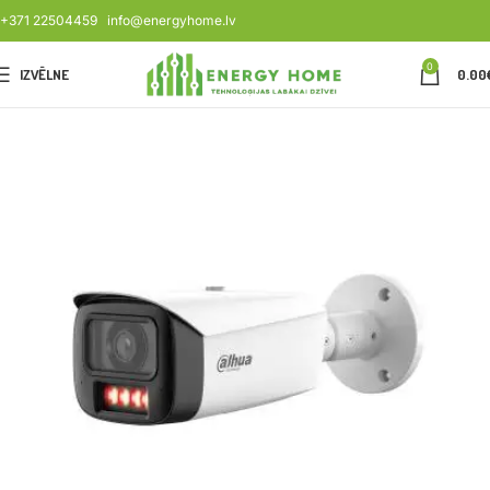
+371 22504459
info@energyhome.lv
0
IZVĒLNE
0.00