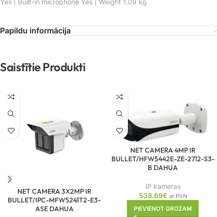
Yes | Built-in microphone Yes | Weight 1.09 kg
Papildu informācija
Saistītie Produkti
NET CAMERA 4MP IR
BULLET/HFW5442E-ZE-2712-S3-
B DAHUA
IP kameras
NET CAMERA 3X2MP IR
538.69
€
ar PVN
BULLET/IPC-MFW5241T2-E3-
ASE DAHUA
PIEVIENOT GROZAM