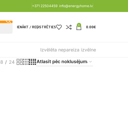
+371 22504459
info@energyhome.lv
0
IENĀKT / REĢISTRĒTIES
0.00
€
Izvēlēta nepareiza izvēlne
18
24