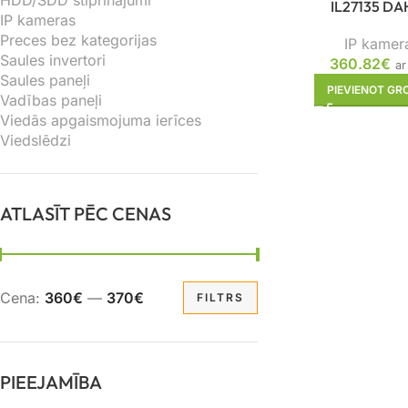
HDD/SDD stiprinājumi
IL27135 D
IP kameras
Preces bez kategorijas
IP kamer
Saules invertori
360.82
€
ar
Saules paneļi
PIEVIENOT G
Vadības paneļi
Viedās apgaismojuma ierīces
Viedslēdzi
ATLASĪT PĒC CENAS
Cena:
360€
—
370€
FILTRS
PIEEJAMĪBA