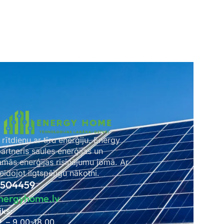
 rītdienu ar tīru enerģiju. Energy
rtneris saules enerģijas un
amās enerģijas risinājumu jomā. Ar
idojot ilgtspējīgu nākotni.
2504459
nergyhome.lv
iks:
P. – 9.00-18.00