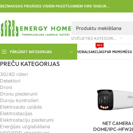
BEZMAKSAS PIEGĀDES VISIEM PASŪTĪJUMIEM VIRS 100EUR…
IZVĒLIETIES KATEGORIJU
SALE
PĀRLŪKOT KATEGORIJAS
VEIKALS
AKCIJAS
PAR MUMS
MŪSU 
PREČU KATEGORIJAS
3G/4G rūteri
Detektori
Droni
Dronu piederumi
Durvju kontrolieri
Elektroauto uzlāde
Elektrostacijas
Elektrostaciju piederumi
NET CAMERA 
Enerģijas uzglabāšana
DOME/IPC-HFW28