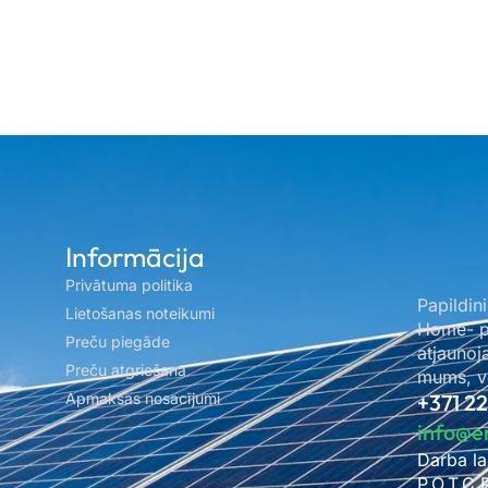
Informācija
Privātuma politika
Papildini
Lietošanas noteikumi
Home- pa
Preču piegāde
atjaunoj
Preču atgriešana
mums, ve
Apmaksas nosacījumi
+371 2
info@e
Darba la
P.O.T.C.