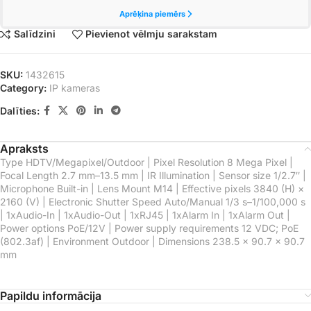
Salīdzini
Pievienot vēlmju sarakstam
SKU:
1432615
Category:
IP kameras
Dalīties:
Apraksts
Type HDTV/Megapixel/Outdoor | Pixel Resolution 8 Mega Pixel |
Focal Length 2.7 mm–13.5 mm | IR Illumination | Sensor size 1/2.7″ |
Microphone Built-in | Lens Mount M14 | Effective pixels 3840 (H) ×
2160 (V) | Electronic Shutter Speed Auto/Manual 1/3 s–1/100,000 s
| 1xAudio-In | 1xAudio-Out | 1xRJ45 | 1xAlarm In | 1xAlarm Out |
Power options PoE/12V | Power supply requirements 12 VDC; PoE
(802.3af) | Environment Outdoor | Dimensions 238.5 × 90.7 × 90.7
mm
Papildu informācija