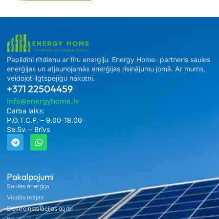
Papildini rītdienu ar tīru enerģiju. Energy Home- partneris saules
enerģijas un atjaunojamās enerģijas risinājumu jomā. Ar mums,
veidojot ilgtspējīgu nākotni.
+371 22504459
info@energyhome.lv
Darba laiks:
P.O.T.C.P. – 9.00-18.00
Se.Sv. – Brīvs
Pakalpojumi
Saules enerģija
Viedās mājas
Elektroinstalācijas darbi