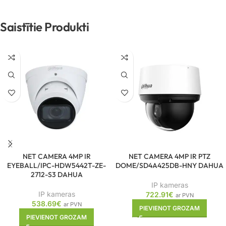
Saistītie Produkti
NET CAMERA 4MP IR
NET CAMERA 4MP IR PTZ
EYEBALL/IPC-HDW5442T-ZE-
DOME/SD4A425DB-HNY DAHUA
2712-S3 DAHUA
IP kameras
IP kameras
722.91
€
ar PVN
538.69
€
ar PVN
PIEVIENOT GROZAM
PIEVIENOT GROZAM