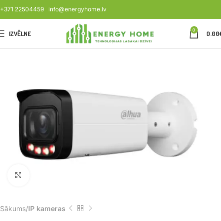
+371 22504459
info@energyhome.lv
0
IZVĒLNE
0.00
Noklikšķiniet, lai palielinātu
Sākums
IP kameras