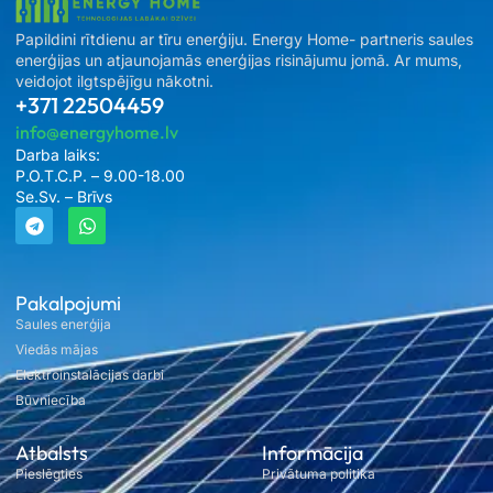
Papildini rītdienu ar tīru enerģiju. Energy Home- partneris saules
enerģijas un atjaunojamās enerģijas risinājumu jomā. Ar mums,
veidojot ilgtspējīgu nākotni.
+371 22504459
info@energyhome.lv
Darba laiks:
P.O.T.C.P. – 9.00-18.00
Se.Sv. – Brīvs
Pakalpojumi
Saules enerģija
Viedās mājas
Elektroinstalācijas darbi
Būvniecība
Atbalsts
Informācija
Pieslēgties
Privātuma politika