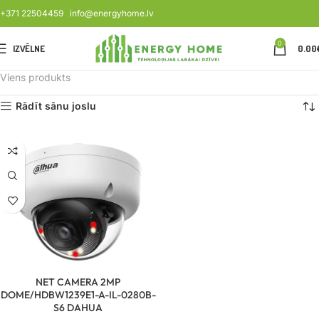
+371 22504459
info@energyhome.lv
0
IZVĒLNE
0.00
Viens produkts
Rādīt sānu joslu
NET CAMERA 2MP
DOME/HDBW1239E1-A-IL-0280B-
S6 DAHUA