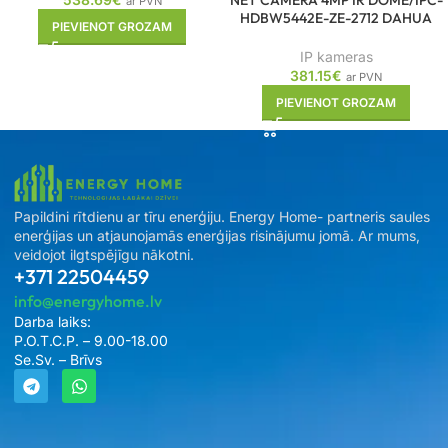
ar PVN
HDBW5442E-ZE-2712 DAHUA
PIEVIENOT GROZAM
IP kameras
381.15
€
ar PVN
PIEVIENOT GROZAM
Papildini rītdienu ar tīru enerģiju. Energy Home- partneris saules
enerģijas un atjaunojamās enerģijas risinājumu jomā. Ar mums,
veidojot ilgtspējīgu nākotni.
+371 22504459
info@energyhome.lv
Darba laiks:
P.O.T.C.P. – 9.00-18.00
Se.Sv. – Brīvs