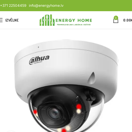
+371 22504459
info@energyhome.lv
0
IZVĒLNE
0.00