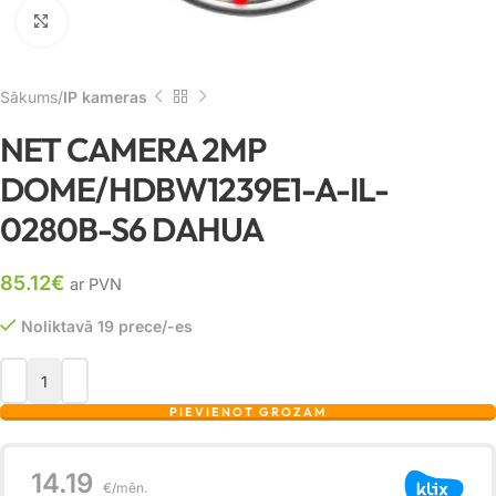
Noklikšķiniet, lai palielinātu
Sākums
IP kameras
NET CAMERA 2MP
DOME/HDBW1239E1-A-IL-
0280B-S6 DAHUA
85.12
€
ar PVN
Noliktavā 19 prece/-es
PIEVIENOT GROZAM