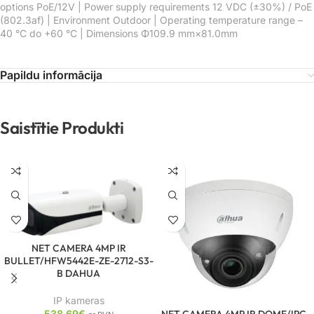
options PoE/12V | Power supply requirements 12 VDC (±30%) / PoE
(802.3af) | Environment Outdoor | Operating temperature range –
40 °C do +60 °C | Dimensions Φ109.9 mm×81.0mm
Papildu informācija
Saistītie Produkti
NET CAMERA 4MP IR
BULLET/HFW5442E-ZE-2712-S3-
B DAHUA
IP kameras
NET CAMERA 4MP IR DOME/IPC-
538.69
€