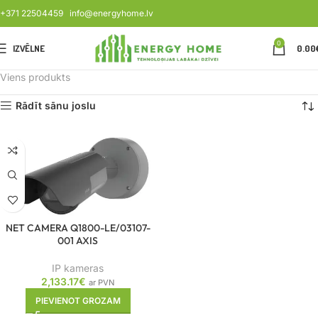
+371 22504459
info@energyhome.lv
0
IZVĒLNE
0.00
Viens produkts
Rādīt sānu joslu
NET CAMERA Q1800-LE/03107-
001 AXIS
IP kameras
2,133.17
€
ar PVN
PIEVIENOT GROZAM