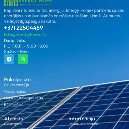
Papildini rītdienu ar tīru enerģiju. Energy Home- partneris saules
enerģijas un atjaunojamās enerģijas risinājumu jomā. Ar mums,
veidojot ilgtspējīgu nākotni.
+371 22504459
info@energyhome.lv
Darba laiks:
P.O.T.C.P. – 9.00-18.00
Se.Sv. – Brīvs
Pakalpojumi
Saules enerģija
Viedās mājas
Elektroinstalācijas darbi
Būvniecība
Atbalsts
Informācija
Pieslēgties
Privātuma politika