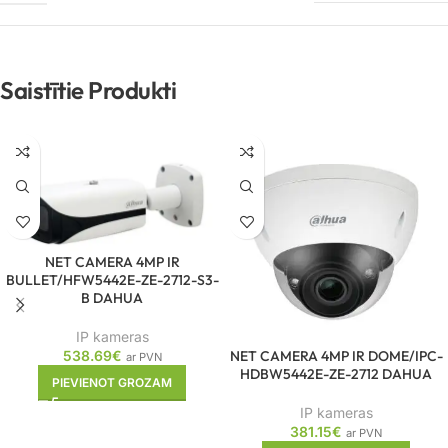
Saistītie Produkti
NET CAMERA 4MP IR
BULLET/HFW5442E-ZE-2712-S3-
B DAHUA
IP kameras
NET CAMERA 4MP IR DOME/IPC-
538.69
€
ar PVN
HDBW5442E-ZE-2712 DAHUA
PIEVIENOT GROZAM
IP kameras
381.15
€
ar PVN