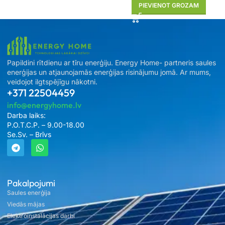
PIEVIENOT GROZAM
Papildini rītdienu ar tīru enerģiju. Energy Home- partneris saules
enerģijas un atjaunojamās enerģijas risinājumu jomā. Ar mums,
veidojot ilgtspējīgu nākotni.
+371 22504459
info@energyhome.lv
Darba laiks:
P.O.T.C.P. – 9.00-18.00
Se.Sv. – Brīvs
Pakalpojumi
Saules enerģija
Viedās mājas
Elektroinstalācijas darbi