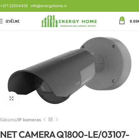
+371 22504459
info@energyhome.lv
0
IZVĒLNE
0.00
Noklikšķiniet, lai palielinātu
Sākums
IP kameras
NET CAMERA Q1800-LE/03107-