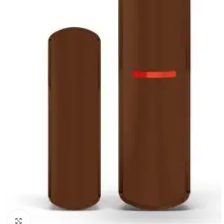
Noklikšķiniet, lai palielinātu