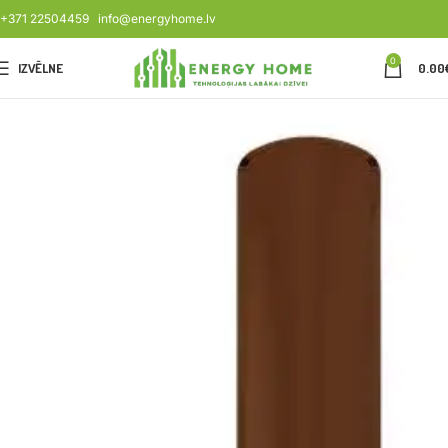
+371 22504459
info@energyhome.lv
0
IZVĒLNE
0.00