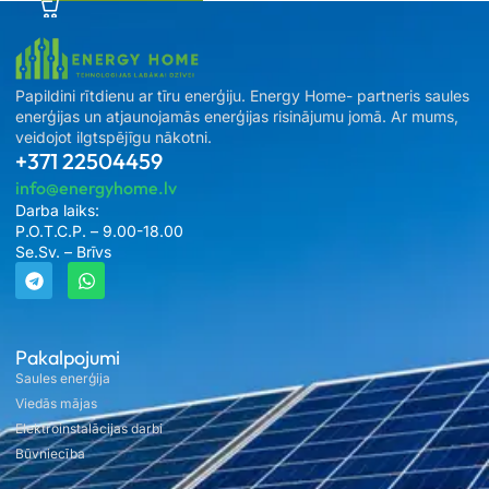
Papildini rītdienu ar tīru enerģiju. Energy Home- partneris saules
enerģijas un atjaunojamās enerģijas risinājumu jomā. Ar mums,
veidojot ilgtspējīgu nākotni.
+371 22504459
info@energyhome.lv
Darba laiks:
P.O.T.C.P. – 9.00-18.00
Se.Sv. – Brīvs
Pakalpojumi
Saules enerģija
Viedās mājas
Elektroinstalācijas darbi
Būvniecība