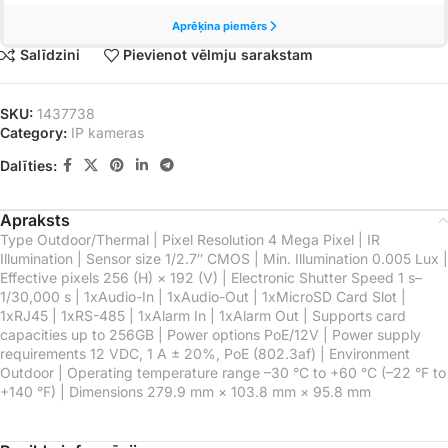
Salīdzini
Pievienot vēlmju sarakstam
SKU:
1437738
Category:
IP kameras
Dalīties:
Apraksts
Type Outdoor/Thermal | Pixel Resolution 4 Mega Pixel | IR
Illumination | Sensor size 1/2.7″ CMOS | Min. Illumination 0.005 Lux |
Effective pixels 256 (H) × 192 (V) | Electronic Shutter Speed 1 s–
1/30,000 s | 1xAudio-In | 1xAudio-Out | 1xMicroSD Card Slot |
1xRJ45 | 1xRS-485 | 1xAlarm In | 1xAlarm Out | Supports card
capacities up to 256GB | Power options PoE/12V | Power supply
requirements 12 VDC, 1 A ± 20%, PoE (802.3af) | Environment
Outdoor | Operating temperature range –30 °C to +60 °C (–22 °F to
+140 °F) | Dimensions 279.9 mm × 103.8 mm × 95.8 mm