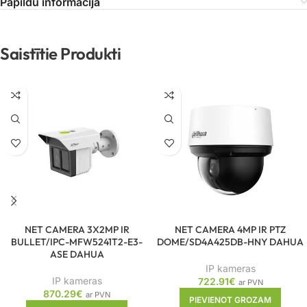
Papildu informācija
Saistītie Produkti
NET CAMERA 3X2MP IR
NET CAMERA 4MP IR PTZ
BULLET/IPC-MFW5241T2-E3-
DOME/SD4A425DB-HNY DAHUA
ASE DAHUA
IP kameras
IP kameras
722.91
€
ar PVN
870.29
€
ar PVN
PIEVIENOT GROZAM