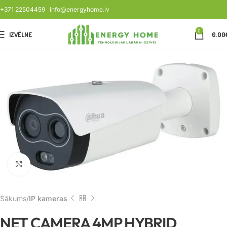
+371 22504459
info@energyhome.lv
0
IZVĒLNE
0.00
Noklikšķiniet, lai palielinātu
Sākums
IP kameras
NET CAMERA 4MP HYBRID