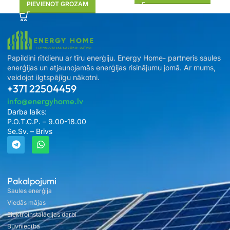
PIEVIENOT GROZAM
Papildini rītdienu ar tīru enerģiju. Energy Home- partneris saules
enerģijas un atjaunojamās enerģijas risinājumu jomā. Ar mums,
veidojot ilgtspējīgu nākotni.
+371 22504459
info@energyhome.lv
Darba laiks:
P.O.T.C.P. – 9.00-18.00
Se.Sv. – Brīvs
Pakalpojumi
Saules enerģija
Viedās mājas
Elektroinstalācijas darbi
Būvniecība