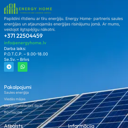
Papildini rītdienu ar tīru enerģiju. Energy Home- partneris saules
enerģijas un atjaunojamās enerģijas risinājumu jomā. Ar mums,
veidojot ilgtspējīgu nākotni.
+371 22504459
info@energyhome.lv
Darba laiks:
P.O.T.C.P. – 9.00-18.00
Se.Sv. – Brīvs
Pakalpojumi
Saules enerģija
Viedās mājas
Elektroinstalācijas darbi
Būvniecība
Atbalsts
Informācija