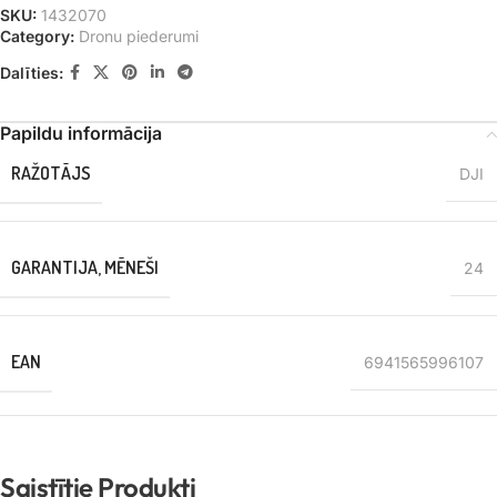
SKU:
1432070
Category:
Dronu piederumi
Dalīties:
Papildu informācija
RAŽOTĀJS
DJI
GARANTIJA, MĒNEŠI
24
EAN
6941565996107
Saistītie Produkti