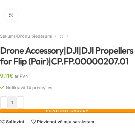
Noklikšķiniet, lai palielinātu
Sākums
Dronu piederumi
Drone Accessory|DJI|DJI Propellers
for Flip (Pair)|CP.FP.00000207.01
9.11
€
ar PVN
Noliktavā 14 prece/-es
PIEVIENOT GROZAM
Salīdzini
Pievienot vēlmju sarakstam