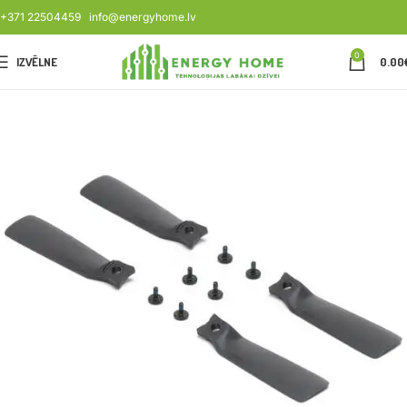
+371 22504459
info@energyhome.lv
0
IZVĒLNE
0.00