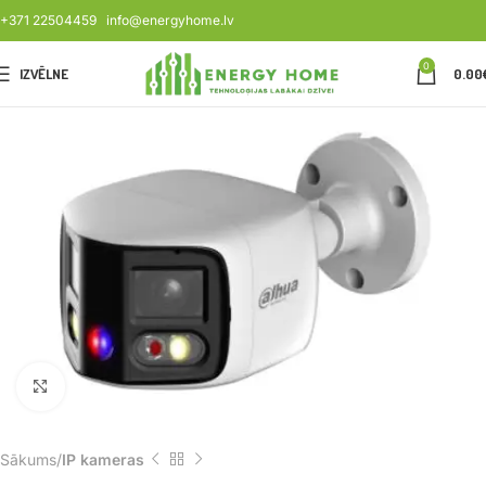
+371 22504459
info@energyhome.lv
0
IZVĒLNE
0.00
Noklikšķiniet, lai palielinātu
Sākums
IP kameras