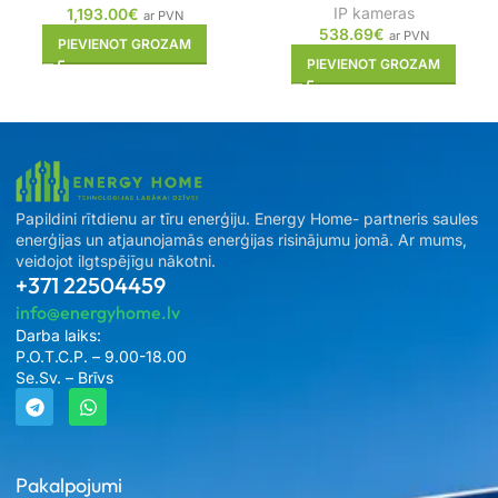
IP kameras
1,193.00
€
ar PVN
538.69
€
ar PVN
PIEVIENOT GROZAM
PIEVIENOT GROZAM
Papildini rītdienu ar tīru enerģiju. Energy Home- partneris saules
enerģijas un atjaunojamās enerģijas risinājumu jomā. Ar mums,
veidojot ilgtspējīgu nākotni.
+371 22504459
info@energyhome.lv
Darba laiks:
P.O.T.C.P. – 9.00-18.00
Se.Sv. – Brīvs
Pakalpojumi