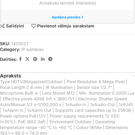
Salīdzini
Pievienot vēlmju sarakstam
SKU:
1405027
Category:
IP kameras
Dalīties:
Apraksts
Type HDTV/Megapixel/Outdoor | Pixel Resolution 8 Mega Pixel |
Focal Length 2.8 mm | IR Illumination | Sensor size 1/2.7″ |
Microphone Built-in | Lens Mount M12 | Min. Illumination 0.0005 Lux
| Effective pixels 4096 (H) × 1860 (V) | Electronic Shutter Speed
Auto/Manual 1/3 s–1/100,000 s | 1xAudio-In | 1xAudio-Out | 1xRJ45
| 1xAlarm In | 1xAlarm Out | Supports card capacities up to 256GB |
Power options PoE/12V | Power supply requirements 12 VDC
(±30%); PoE (802.3af) | Environment Outdoor | Operating
temperature range –40 °C to +60 °C | Colour White | Dimensions
183.1 × 99.0 × 78.0 mm