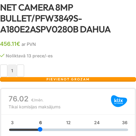
NET CAMERA 8MP
BULLET/PFW3849S-
A180E2ASPV0280B DAHUA
456.11
€
ar PVN
Noliktavā 13 prece/-es
PIEVIENOT GROZAM