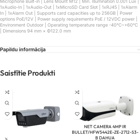
Microphone Built-in | Lens Mount M12 | Min. Illumination 0.001 Lux |
1xAudio-In | 1xAudio-Out | 1xMicroSD Card Slot | 1xRJ45 | 1xAlarm
In | 1xAlarm Out | Supports card capacities up to 256GB | Power
options PoE/12V | Power supply requirements PoE / 12VDC power |
Environment Outdoor | Operating temperature range -40°C~+60°C
| Dimensions 94 mm × Φ122.0 mm
Papildu informācija
Saistītie Produkti
NET CAMERA 4MP IR
BULLET/HFW5442E-ZE-2712-S3-
B DAHUA