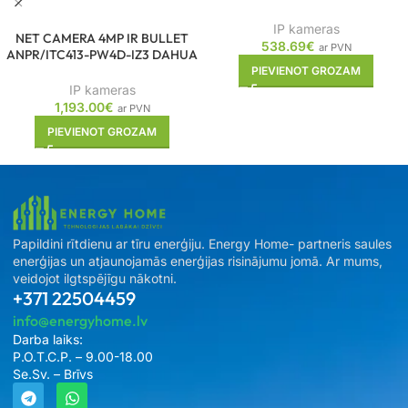
IP kameras
NET CAMERA 4MP IR BULLET
538.69
€
ar PVN
ANPR/ITC413-PW4D-IZ3 DAHUA
PIEVIENOT GROZAM
IP kameras
1,193.00
€
ar PVN
PIEVIENOT GROZAM
Papildini rītdienu ar tīru enerģiju. Energy Home- partneris saules
enerģijas un atjaunojamās enerģijas risinājumu jomā. Ar mums,
veidojot ilgtspējīgu nākotni.
+371 22504459
info@energyhome.lv
Darba laiks:
P.O.T.C.P. – 9.00-18.00
Se.Sv. – Brīvs