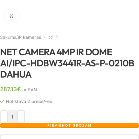
Noklikšķiniet, lai palielinātu
Sākums
IP kameras
NET CAMERA 4MP IR DOME
AI/IPC-HDBW3441R-AS-P-0210B
DAHUA
287.13
€
ar PVN
Noliktavā 2 prece/-es
PIEVIENOT GROZAM