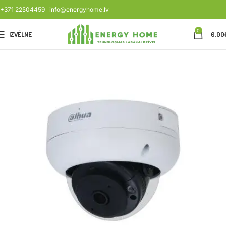
+371 22504459
info@energyhome.lv
0
IZVĒLNE
0.00