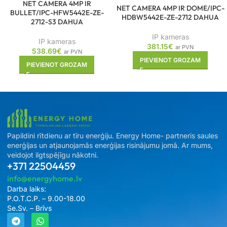
NET CAMERA 4MP IR
NET CAMERA 4MP IR DOME/IPC-
BULLET/IPC-HFW5442E-ZE-
HDBW5442E-ZE-2712 DAHUA
2712-S3 DAHUA
IP kameras
IP kameras
381.15
€
ar PVN
538.69
€
ar PVN
PIEVIENOT GROZAM
PIEVIENOT GROZAM
Papildini rītdienu ar tīru enerģiju. Energy Home- partneris saules
enerģijas un atjaunojamās enerģijas risinājumu jomā. Ar mums,
veidojot ilgtspējīgu nākotni.
+371 22504459
info@energyhome.lv
Darba laiks:
P.O.T.C.P. – 9.00-18.00
Se.Sv. – Brīvs