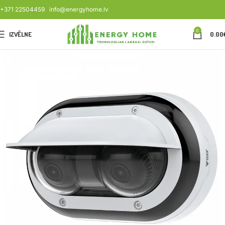
+371 22504459
info@energyhome.lv
0
IZVĒLNE
0.00