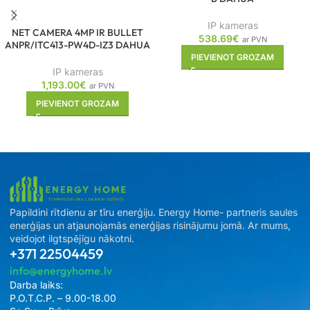
IP kameras
NET CAMERA 4MP IR BULLET
538.69
€
ar PVN
ANPR/ITC413-PW4D-IZ3 DAHUA
PIEVIENOT GROZAM
IP kameras
1,193.00
€
ar PVN
PIEVIENOT GROZAM
Papildini rītdienu ar tīru enerģiju. Energy Home- partneris saules
enerģijas un atjaunojamās enerģijas risinājumu jomā. Ar mums,
veidojot ilgtspējīgu nākotni.
+371 22504459
info@energyhome.lv
Darba laiks:
P.O.T.C.P. – 9.00-18.00