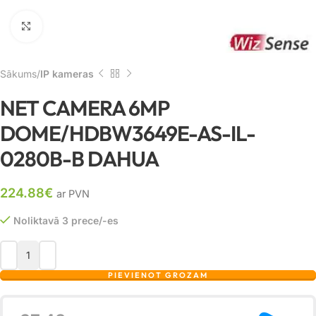
Noklikšķiniet, lai palielinātu
Sākums
IP kameras
NET CAMERA 6MP
DOME/HDBW3649E-AS-IL-
0280B-B DAHUA
224.88
€
ar PVN
Noliktavā 3 prece/-es
PIEVIENOT GROZAM