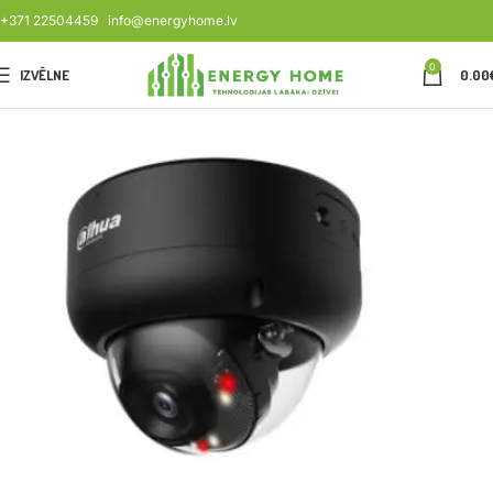
+371 22504459
info@energyhome.lv
0
IZVĒLNE
0.00