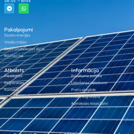
Se.Sv. – Brīvs
Pakalpojumi
Saules enerģija
Viedās mājas
Elektroinstalācijas darbi
Būvniecība
Atbalsts
Informācija
Pieslēgties
Privātuma politika
Reģistrēties
Lietošanas noteikumi
Kontakti
Preču piegāde
Preču atgriešana
Apmaksas nosacījumi