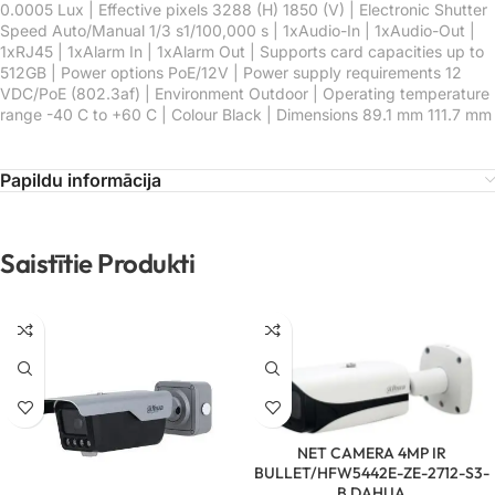
0.0005 Lux | Effective pixels 3288 (H) 1850 (V) | Electronic Shutter
Speed Auto/Manual 1/3 s1/100,000 s | 1xAudio-In | 1xAudio-Out |
1xRJ45 | 1xAlarm In | 1xAlarm Out | Supports card capacities up to
512GB | Power options PoE/12V | Power supply requirements 12
VDC/PoE (802.3af) | Environment Outdoor | Operating temperature
range -40 C to +60 C | Colour Black | Dimensions 89.1 mm 111.7 mm
Papildu informācija
Saistītie Produkti
NET CAMERA 4MP IR
BULLET/HFW5442E-ZE-2712-S3-
B DAHUA