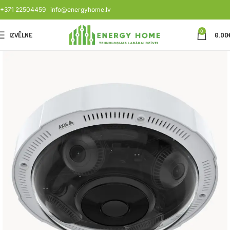
+371 22504459
info@energyhome.lv
0
IZVĒLNE
0.00