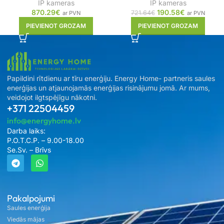
IP kameras
IP kameras
870.29
€
190.58
€
721.64
€
ar PVN
ar PVN
PIEVIENOT GROZAM
PIEVIENOT GROZAM
Papildini rītdienu ar tīru enerģiju. Energy Home- partneris saules
enerģijas un atjaunojamās enerģijas risinājumu jomā. Ar mums,
veidojot ilgtspējīgu nākotni.
+371 22504459
info@energyhome.lv
Darba laiks:
P.O.T.C.P. – 9.00-18.00
Se.Sv. – Brīvs
Pakalpojumi
Saules enerģija
Viedās mājas