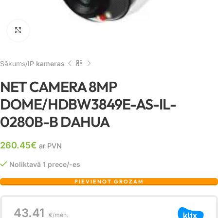
Noklikšķiniet, lai palielinātu
Sākums
IP kameras
NET CAMERA 8MP
DOME/HDBW3849E-AS-IL-
0280B-B DAHUA
260.45
€
ar PVN
Noliktavā 1 prece/-es
PIEVIENOT GROZAM