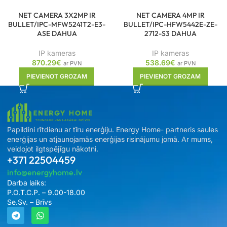
NET CAMERA 3X2MP IR
NET CAMERA 4MP IR
BULLET/IPC-MFW5241T2-E3-
BULLET/IPC-HFW5442E-ZE-
ASE DAHUA
2712-S3 DAHUA
IP kameras
IP kameras
870.29
€
538.69
€
ar PVN
ar PVN
PIEVIENOT GROZAM
PIEVIENOT GROZAM
Papildini rītdienu ar tīru enerģiju. Energy Home- partneris saules
enerģijas un atjaunojamās enerģijas risinājumu jomā. Ar mums,
veidojot ilgtspējīgu nākotni.
+371 22504459
info@energyhome.lv
Darba laiks:
P.O.T.C.P. – 9.00-18.00
Se.Sv. – Brīvs