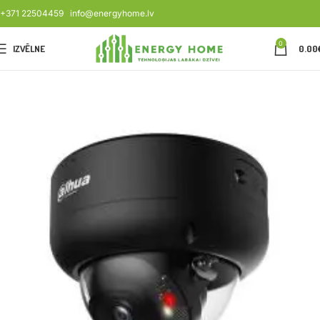
+371 22504459
info@energyhome.lv
0
IZVĒLNE
0.00