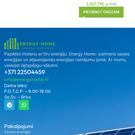
1,417.71
€
ar PVN
PIEVIENOT GROZAM
Papildini rītdienu ar tīru enerģiju. Energy Home- partneris saules
enerģijas un atjaunojamās enerģijas risinājumu jomā. Ar mums,
veidojot ilgtspējīgu nākotni.
+371 22504459
info@energyhome.lv
Darba laiks:
P.O.T.C.P. – 9.00-18.00
Se.Sv. – Brīvs
Pakalpojumi
Saules enerģija