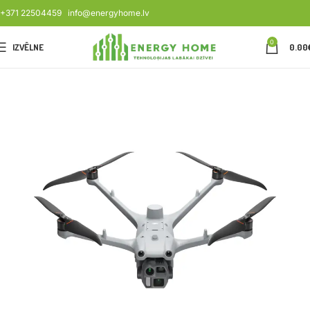
+371 22504459
info@energyhome.lv
0
IZVĒLNE
0.00