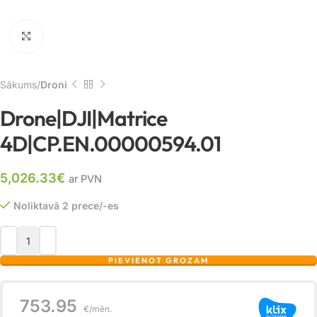
Noklikšķiniet, lai palielinātu
Sākums
Droni
Drone|DJI|Matrice
4D|CP.EN.00000594.01
5,026.33
€
ar PVN
Noliktavā 2 prece/-es
PIEVIENOT GROZAM