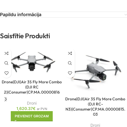
Papildu informācija
Saistītie Produkti
Drone|DJI|Air 3S Fly More Combo
(DJI RC
2)|Consumer|CP.MA.00000816
Drone|DJI|Air 3S Fly More Combo
Droni
(DJI RC-
1,620.37
€
N3)|Consumer|CP.MA.00000815.
ar PVN
03
PIEVIENOT GROZAM
Droni