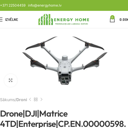
+371 22504459
info@energyhome.lv
0
IZVĒLNE
0.00
Noklikšķiniet, lai palielinātu
Sākums
Droni
Drone|DJI|Matrice
4TD|Enterprise|CP.EN.00000598.