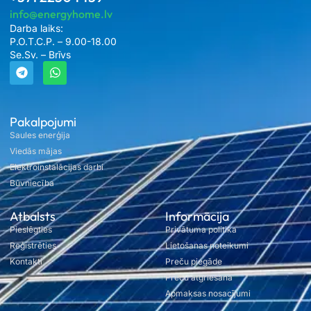
info@energyhome.lv
Darba laiks:
P.O.T.C.P. – 9.00-18.00
Se.Sv. – Brīvs
Pakalpojumi
Saules enerģija
Viedās mājas
Elektroinstalācijas darbi
Būvniecība
Atbalsts
Informācija
Pieslēgties
Privātuma politika
Reģistrēties
Lietošanas noteikumi
Kontakti
Preču piegāde
Preču atgriešana
Apmaksas nosacījumi