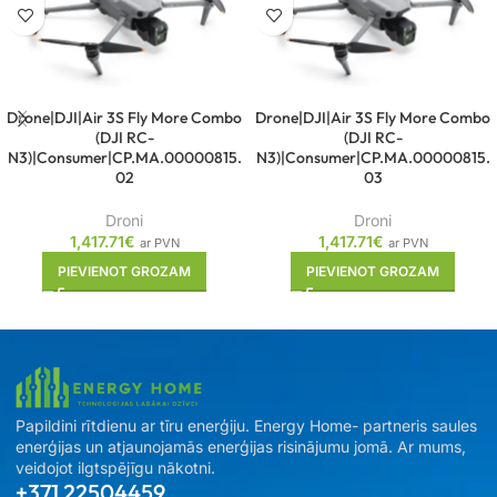
Drone|DJI|Air 3S Fly More Combo
Drone|DJI|Air 3S Fly More Combo
(DJI RC-
(DJI RC-
N3)|Consumer|CP.MA.00000815.
N3)|Consumer|CP.MA.00000815.
02
03
Droni
Droni
1,417.71
€
1,417.71
€
ar PVN
ar PVN
PIEVIENOT GROZAM
PIEVIENOT GROZAM
Papildini rītdienu ar tīru enerģiju. Energy Home- partneris saules
enerģijas un atjaunojamās enerģijas risinājumu jomā. Ar mums,
veidojot ilgtspējīgu nākotni.
+371 22504459