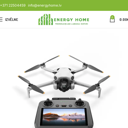
+371 22504459
info@energyhome.lv
0
IZVĒLNE
0.00