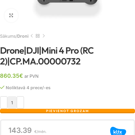
Noklikšķiniet, lai palielinātu
Sākums
Droni
Drone|DJI|Mini 4 Pro (RC
2)|CP.MA.00000732
860.35
€
ar PVN
Noliktavā 4 prece/-es
PIEVIENOT GROZAM