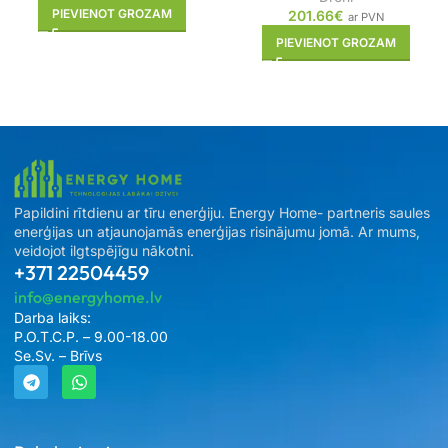
PIEVIENOT GROZAM
201.66
€
ar PVN
PIEVIENOT GROZAM
Papildini rītdienu ar tīru enerģiju. Energy Home- partneris saules
enerģijas un atjaunojamās enerģijas risinājumu jomā. Ar mums,
veidojot ilgtspējīgu nākotni.
+371 22504459
info@energyhome.lv
Darba laiks:
P.O.T.C.P. – 9.00-18.00
Se.Sv. – Brīvs