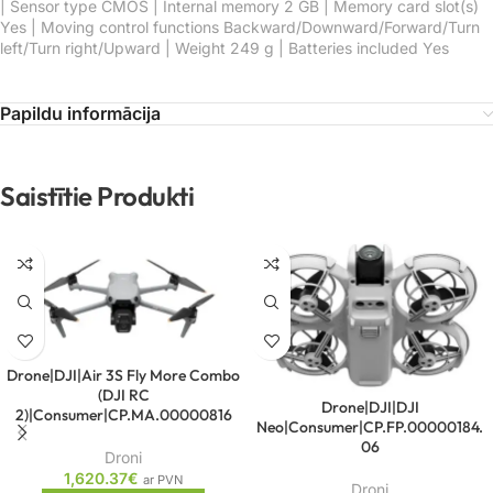
| Sensor type CMOS | Internal memory 2 GB | Memory card slot(s)
Yes | Moving control functions Backward/Downward/Forward/Turn
left/Turn right/Upward | Weight 249 g | Batteries included Yes
Papildu informācija
Saistītie Produkti
Drone|DJI|Air 3S Fly More Combo
(DJI RC
Drone|DJI|DJI
2)|Consumer|CP.MA.00000816
Neo|Consumer|CP.FP.00000184.
06
Droni
1,620.37
€
ar PVN
Droni