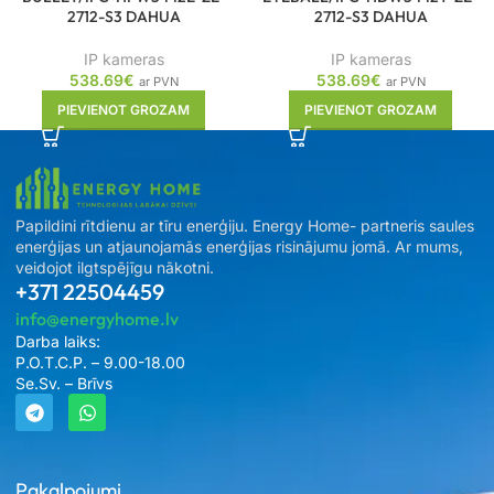
2712-S3 DAHUA
2712-S3 DAHUA
IP kameras
IP kameras
538.69
€
538.69
€
ar PVN
ar PVN
PIEVIENOT GROZAM
PIEVIENOT GROZAM
Papildini rītdienu ar tīru enerģiju. Energy Home- partneris saules
enerģijas un atjaunojamās enerģijas risinājumu jomā. Ar mums,
veidojot ilgtspējīgu nākotni.
+371 22504459
info@energyhome.lv
Darba laiks:
P.O.T.C.P. – 9.00-18.00
Se.Sv. – Brīvs
Pakalpojumi