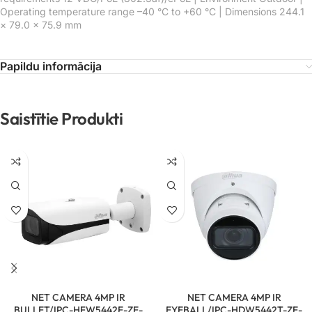
Operating temperature range –40 °C to +60 °C | Dimensions 244.1
× 79.0 × 75.9 mm
Papildu informācija
Saistītie Produkti
NET CAMERA 4MP IR
NET CAMERA 4MP IR
BULLET/IPC-HFW5442E-ZE-
EYEBALL/IPC-HDW5442T-ZE-