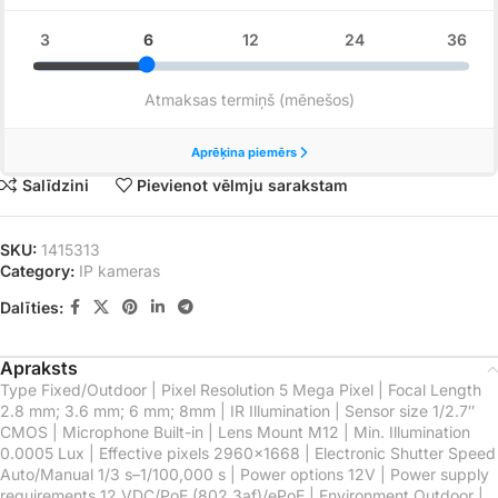
Salīdzini
Pievienot vēlmju sarakstam
SKU:
1415313
Category:
IP kameras
Dalīties:
Apraksts
Type Fixed/Outdoor | Pixel Resolution 5 Mega Pixel | Focal Length
2.8 mm; 3.6 mm; 6 mm; 8mm | IR Illumination | Sensor size 1/2.7″
CMOS | Microphone Built-in | Lens Mount M12 | Min. Illumination
0.0005 Lux | Effective pixels 2960×1668 | Electronic Shutter Speed
Auto/Manual 1/3 s–1/100,000 s | Power options 12V | Power supply
requirements 12 VDC/PoE (802.3af)/ePoE | Environment Outdoor |