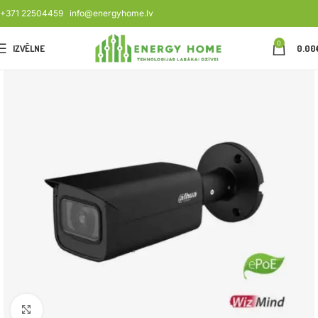
+371 22504459
info@energyhome.lv
0
IZVĒLNE
0.00
Noklikšķiniet, lai palielinātu