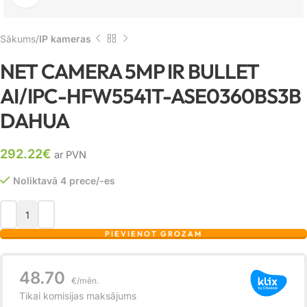
Sākums
IP kameras
NET CAMERA 5MP IR BULLET
AI/IPC-HFW5541T-ASE0360BS3B
DAHUA
292.22
€
ar PVN
Noliktavā 4 prece/-es
PIEVIENOT GROZAM