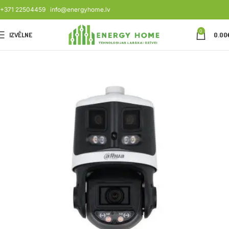
+371 22504459
info@energyhome.lv
0
IZVĒLNE
0.00