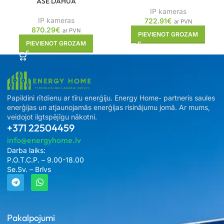
ASE DAHUA
IP kameras
IP kameras
722.91
€
ar PVN
870.29
€
ar PVN
PIEVIENOT GROZAM
PIEVIENOT GROZAM
Papildini rītdienu ar tīru enerģiju. Energy Home- partneris saules
enerģijas un atjaunojamās enerģijas risinājumu jomā. Ar mums,
veidojot ilgtspējīgu nākotni.
+371 22504459
info@energyhome.lv
Darba laiks:
P.O.T.C.P. – 9.00-18.00
Se.Sv. – Brīvs
Pakalpojumi