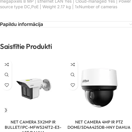
megapixels 8 MP | Ethernet LAN Yes | Cloud-managed Yes | Power
source type DC,PoE | Weight 2.17 kg | 1xNumber of cameras
Papildu informācija
Saistītie Produkti
NET CAMERA 3X2MP IR
NET CAMERA 4MP IR PTZ
BULLET/IPC-MFW5241T2-E3-
DOME/SD4A425DB-HNY DAHUA