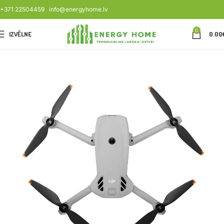
+371 22504459
info@energyhome.lv
0
IZVĒLNE
0.00