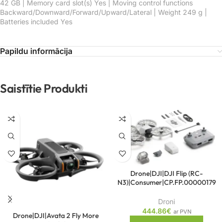
42 GB | Memory card slot(s) Yes | Moving control functions
Backward/Downward/Forward/Upward/Lateral | Weight 249 g |
Batteries included Yes
Papildu informācija
Saistītie Produkti
Drone|DJI|DJI Flip (RC-
N3)|Consumer|CP.FP.00000179
Droni
444.86
€
ar PVN
Drone|DJI|Avata 2 Fly More