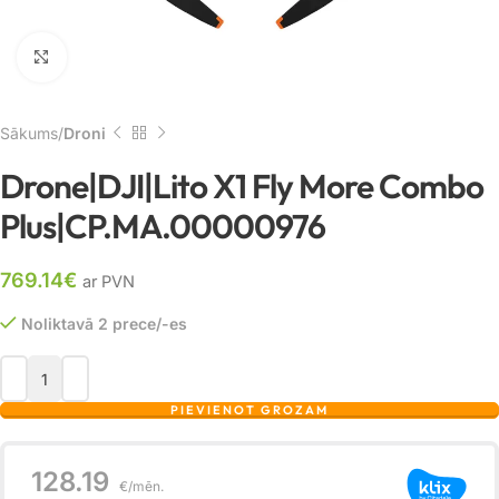
Noklikšķiniet, lai palielinātu
Sākums
Droni
Drone|DJI|Lito X1 Fly More Combo
Plus|CP.MA.00000976
769.14
€
ar PVN
Noliktavā 2 prece/-es
PIEVIENOT GROZAM