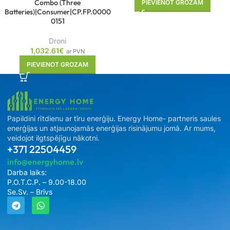
Combo (Three
PIEVIENOT GROZAM
Batteries)|Consumer|CP.FP.0000
0151
Droni
1,032.61
€
ar PVN
PIEVIENOT GROZAM
Papildini rītdienu ar tīru enerģiju. Energy Home- partneris saules
enerģijas un atjaunojamās enerģijas risinājumu jomā. Ar mums,
veidojot ilgtspējīgu nākotni.
+371 22504459
info@energyhome.lv
Darba laiks:
P.O.T.C.P. – 9.00-18.00
Se.Sv. – Brīvs