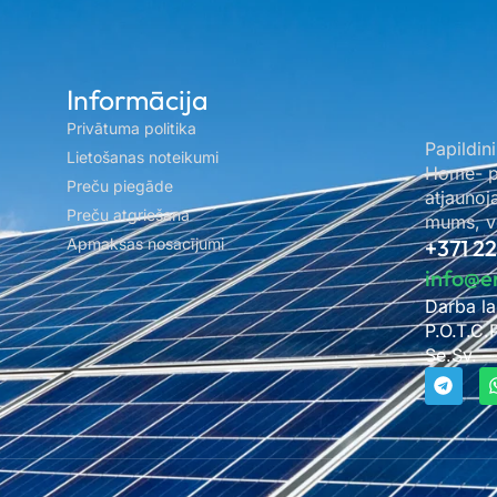
Informācija
Privātuma politika
Papildini
Lietošanas noteikumi
Home- pa
Preču piegāde
atjaunoj
Preču atgriešana
mums, ve
Apmaksas nosacījumi
+371 2
info@e
Darba la
P.O.T.C.
Se.Sv. –