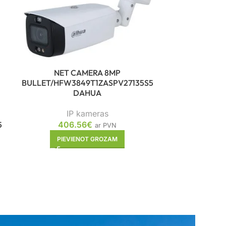
NET 
NET CAMERA 8MP
BULLET/HFW
BULLET/HFW3849T1ZASPV27135S5
DAHUA
I
IP kameras
59
406.56
€
5
ar PVN
PIE
PIEVIENOT GROZAM