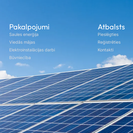
Pakalpojumi
Atbalsts
Saules enerģija
Pieslēgties
Viedās mājas
Reģistrēties
Elektroinstalācijas darbi
Kontakti
Būvniecība