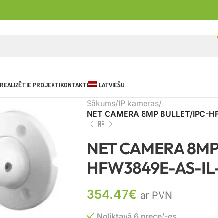
REALIZĒTIE PROJEKTI
KONTAKTI
LATVIEŠU
Sākums
IP kameras
NET CAMERA 8MP BULLET/IPC-H
NET CAMERA 8MP
HFW3849E-AS-IL
354.47
€
ar PVN
Noliktavā 6 prece/-es