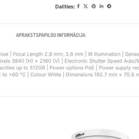
Dalīties:
APRAKSTS
PAPILDU INFORMĀCIJA
l | Focal Length 2.8 mm; 3.6 mm | IR Illumination | Sensor
ixels 3840 (H) × 2160 (V) | Electronic Shutter Speed Auto/M
pacities up to 512GB | Power options PoE | Power supply r
°C to +60 °C | Colour White | Dimensions 192.7 mm × 70.