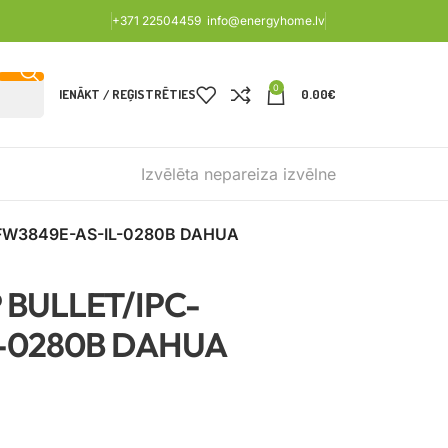
+371 22504459
info@energyhome.lv
0
IENĀKT / REĢISTRĒTIES
0.00
€
Izvēlēta nepareiza izvēlne
FW3849E-AS-IL-0280B DAHUA
 BULLET/IPC-
-0280B DAHUA