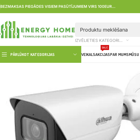
BEZMAKSAS PIEGĀDES VISIEM PASŪTĪJUMIEM VIRS 100EUR…
IZVĒLIETIES KATEGORIJU
SALE
PĀRLŪKOT KATEGORIJAS
VEIKALS
AKCIJAS
PAR MUMS
MŪSU 