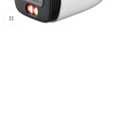
Noklikšķiniet, lai palielinātu