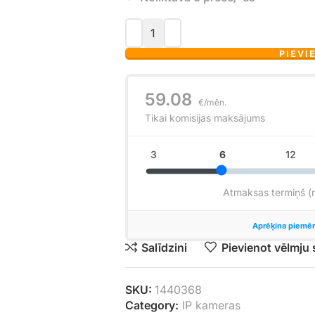
PIEVI
Salīdzini
Pievienot vēlmju
SKU:
1440368
Category:
IP kameras