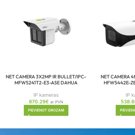
NET CAMERA 3X2MP IR BULLET/IPC-
NET CAMERA 4M
MFW5241T2-E3-ASE DAHUA
HFW5442E-ZE
IP kameras
IP 
870.29
€
538.6
ar PVN
PIEVIENOT GROZAM
PIEVIE