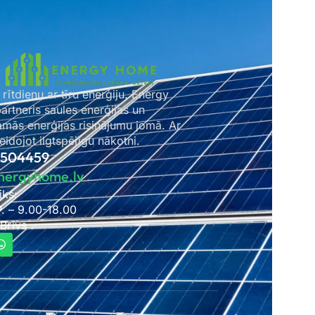
 rītdienu ar tīru enerģiju. Energy
rtneris saules enerģijas un
amās enerģijas risinājumu jomā. Ar
idojot ilgtspējīgu nākotni.
2504459
nergyhome.lv
iks:
P. – 9.00-18.00
 Brīvs