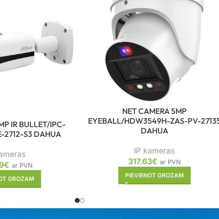
NET CAMERA 5MP
EYEBALL/HDW3549H-ZAS-PV-2713
P IR BULLET/IPC-
DAHUA
-2712-S3 DAHUA
IP kameras
kameras
317.63
€
ar PVN
9
€
ar PVN
PIEVIENOT GROZAM
NOT GROZAM