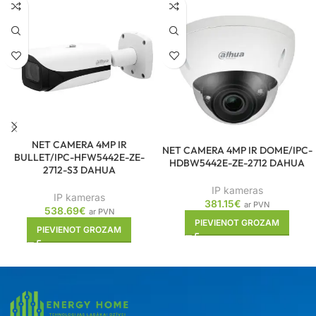
NET CAMERA 4MP IR
NET CAMERA 4MP IR DOME/IPC-
BULLET/IPC-HFW5442E-ZE-
HDBW5442E-ZE-2712 DAHUA
2712-S3 DAHUA
IP kameras
IP kameras
381.15
€
ar PVN
538.69
€
ar PVN
PIEVIENOT GROZAM
PIEVIENOT GROZAM