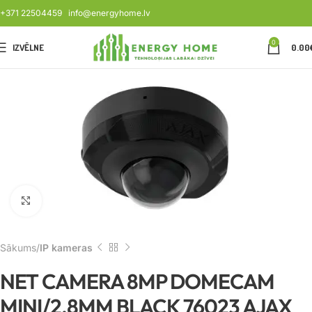
+371 22504459
info@energyhome.lv
0
IZVĒLNE
0.00
Noklikšķiniet, lai palielinātu
Sākums
IP kameras
NET CAMERA 8MP DOMECAM
MINI/2.8MM BLACK 76023 AJAX