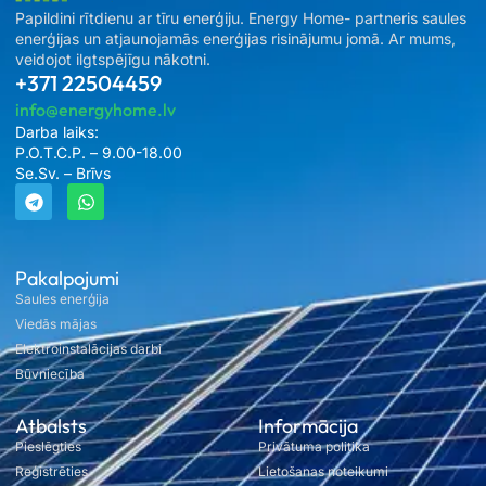
Papildini rītdienu ar tīru enerģiju. Energy Home- partneris saules
enerģijas un atjaunojamās enerģijas risinājumu jomā. Ar mums,
veidojot ilgtspējīgu nākotni.
+371 22504459
info@energyhome.lv
Darba laiks:
P.O.T.C.P. – 9.00-18.00
Se.Sv. – Brīvs
Pakalpojumi
Saules enerģija
Viedās mājas
Elektroinstalācijas darbi
Būvniecība
Atbalsts
Informācija
Pieslēgties
Privātuma politika
Reģistrēties
Lietošanas noteikumi