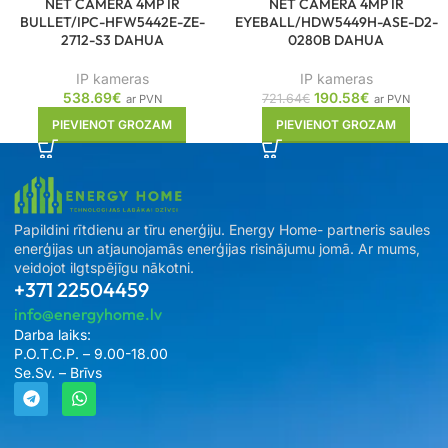
NET CAMERA 4MP IR
NET CAMERA 4MP IR
BULLET/IPC-HFW5442E-ZE-
EYEBALL/HDW5449H-ASE-D2-
2712-S3 DAHUA
0280B DAHUA
IP kameras
IP kameras
538.69
€
190.58
€
721.64
€
ar PVN
ar PVN
PIEVIENOT GROZAM
PIEVIENOT GROZAM
Papildini rītdienu ar tīru enerģiju. Energy Home- partneris saules
enerģijas un atjaunojamās enerģijas risinājumu jomā. Ar mums,
veidojot ilgtspējīgu nākotni.
+371 22504459
info@energyhome.lv
Darba laiks:
P.O.T.C.P. – 9.00-18.00
Se.Sv. – Brīvs