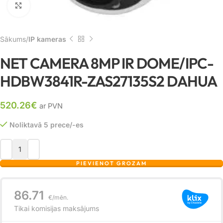
Noklikšķiniet, lai palielinātu
Sākums
IP kameras
NET CAMERA 8MP IR DOME/IPC-
HDBW3841R-ZAS27135S2 DAHUA
520.26
€
ar PVN
Noliktavā 5 prece/-es
PIEVIENOT GROZAM