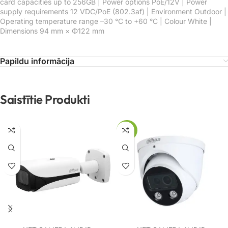
card capacities up to 256GB | Power options PoE/12V | Power
supply requirements 12 VDC/PoE (802.3af) | Environment Outdoor |
Operating temperature range –30 °C to +60 °C | Colour White |
Dimensions 94 mm × Φ122 mm
Papildu informācija
Saistītie Produkti
-74%