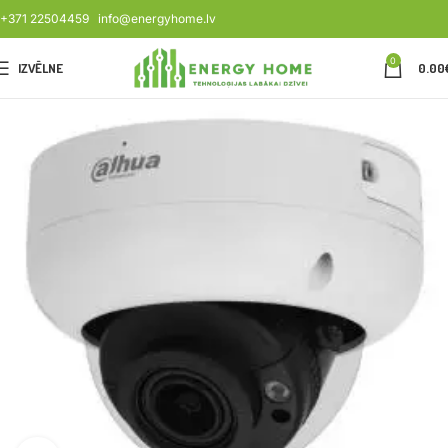
+371 22504459
info@energyhome.lv
0
IZVĒLNE
0.00